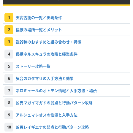
1
天変古龍の一覧と出現条件
2
侵獣の場所一覧とメリット
3
武器種のおすすめと組み合わせ・特徴
4
侵獣ネルスキュラの攻略と帰巣条件
5
ストーリー攻略一覧
6
気合のカタマリの入手方法と効果
7
ネロミェールのオトモン情報と入手方法・場所
8
凶異マガイマガドの弱点と行動パターン攻略
9
アルシュマレオスの性能と入手方法
10
凶異レイギエナの弱点と行動パターン攻略