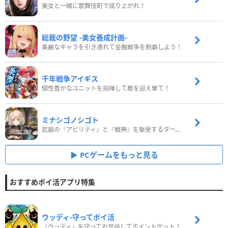
美女と一緒に歌舞伎町で成り上がれ！
総裁の野望 -美女養成計画-
美麗なキャラを引き連れて金融戦争を制覇しよう！
千年戦争アイギス
個性豊かなユニットを指揮して敵を迎え撃て！
ミナシゴノシゴト
武器の『アビリティ』と『戦神』を駆使するターン制コマンドバトルRPG！
PCゲームをもっと見る
おすすめポイ活アプリ特集
ウッディ‐守ってポイ活
「ウッディ」を守ってお世話してポイントゲット！