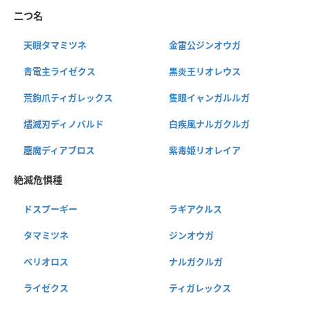
二つ名
天眼タマミツネ
金雷公ジンオウガ
青電主ライゼクス
黒炎王リオレウス
荒鉤爪ティガレックス
隻眼イャンガルルガ
燼滅刃ディノバルド
白疾風ナルガクルガ
鏖魔ディアブロス
紫毒姫リオレイア
絶滅危惧種
ドスプーギー
ラギアクルス
タマミツネ
ジンオウガ
ベリオロス
ナルガクルガ
ライゼクス
ティガレックス