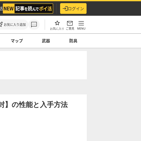
活
ログイン
お気に入り追加
ご意見
MENU
お気に入り
マップ
武器
防具
封】の性能と入手方法