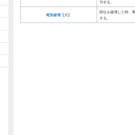
与する。
部位を破壊した時、
竜気破壊【大】
する。