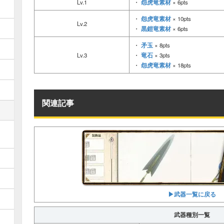
怨虎竜素材
Lv.1
・
× 6pts
怨虎竜素材
・
× 10pts
Lv.2
黒鎧竜素材
・
× 6pts
矛玉
・
× 8pts
竜石
Lv.3
・
× 3pts
怨虎竜素材
・
× 18pts
関連記事
▶︎武器一覧に戻る
武器種別一覧