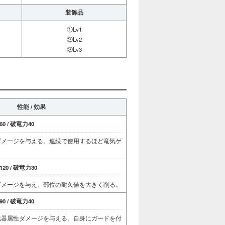
装飾品
①Lv1
②Lv2
③Lv3
性能 / 効果
0 / 破竜力40
ダメージを与える。連続で使用するほど竜気ゲ
20 / 破竜力30
ダメージを与え、部位の耐久値を大きく削る。
0 / 破竜力40
武器属性ダメージを与える。自身にガードを付