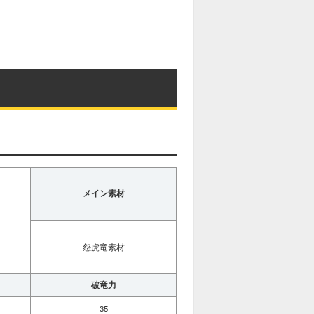
メイン素材
怨虎竜素材
破竜力
35