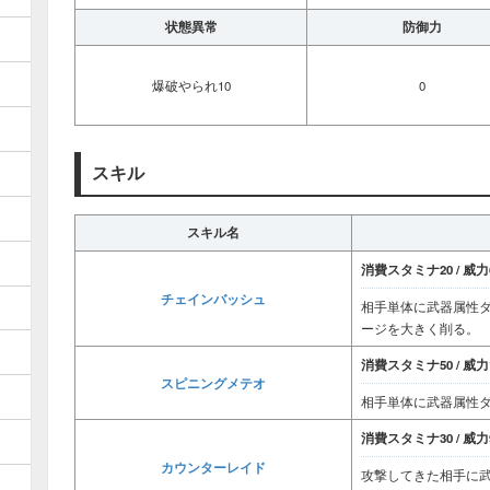
状態異常
防御力
爆破やられ10
0
スキル
スキル名
消費スタミナ20 / 威力6
チェインバッシュ
相手単体に武器属性
ージを大きく削る。
消費スタミナ50 / 威力1
スピニングメテオ
相手単体に武器属性
消費スタミナ30 / 威力9
カウンターレイド
攻撃してきた相手に