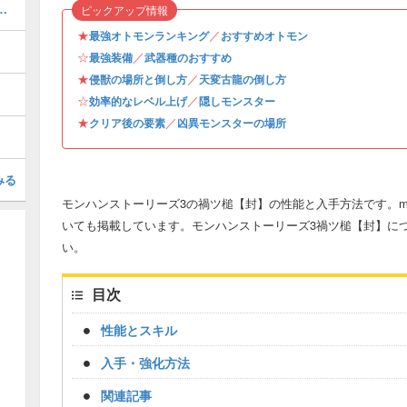
スの弱点と行動パターン攻略
ピックアップ情報
★
／
最強オトモンランキング
おすすめオトモン
☆
／
最強装備
武器種のおすすめ
★
／
侵獣の場所と倒し方
天変古龍の倒し方
☆
／
効率的なレベル上げ
隠しモンスター
★
／
クリア後の要素
凶異モンスターの場所
みる
モンハンストーリーズ3の禍ツ槌【封】の性能と入手方法です。m
いても掲載しています。モンハンストーリーズ3禍ツ槌【封】に
い。
目次
性能とスキル
入手・強化方法
関連記事