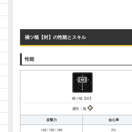
禍ツ槌【封】の性能とスキル
性能
禍ツ槌【封】
属性：無
攻撃力
会心率
142 / 150 / 160
0%