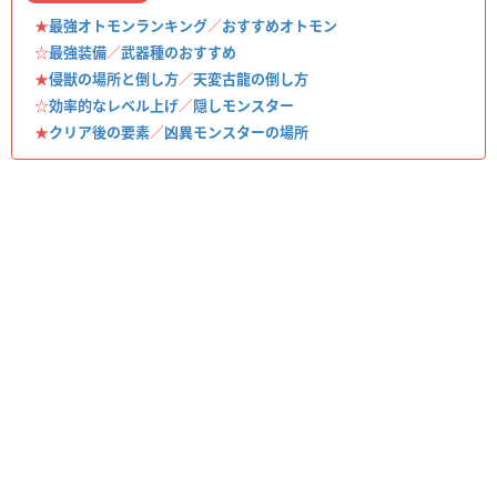
★
最強オトモンランキング
／
おすすめオトモン
☆
最強装備
／
武器種のおすすめ
★
侵獣の場所と倒し方
／
天変古龍の倒し方
☆
効率的なレベル上げ
／
隠しモンスター
★
クリア後の要素
／
凶異モンスターの場所