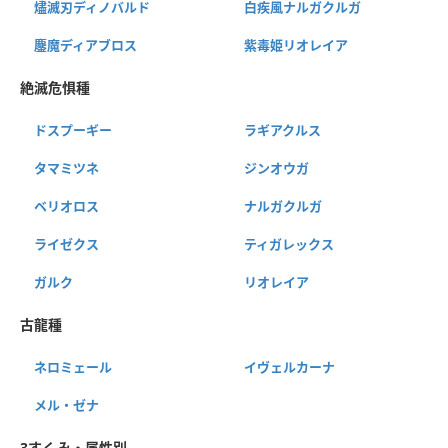
燼滅刃ディノバルド
白疾風ナルガクルガ
鏖魔ディアブロス
紫毒姫リオレイア
絶滅危惧種
ドスプーギー
ラギアクルス
タマミツネ
ジンオウガ
ベリオロス
ナルガクルガ
ライゼクス
ティガレックス
ガルク
リオレイア
古龍種
ネロミェール
イヴェルカーナ
メル・ゼナ
3すくみ・属性別