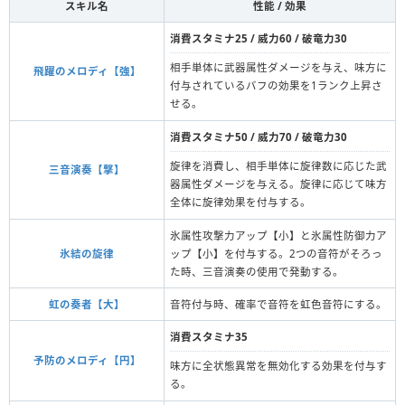
スキル名
性能 / 効果
消費スタミナ25 / 威力60 / 破竜力30
相手単体に武器属性ダメージを与え、味方に
飛躍のメロディ【強】
付与されているバフの効果を1ランク上昇さ
せる。
消費スタミナ50 / 威力70 / 破竜力30
旋律を消費し、相手単体に旋律数に応じた武
三音演奏【撃】
器属性ダメージを与える。旋律に応じて味方
全体に旋律効果を付与する。
氷属性攻撃力アップ【小】と氷属性防御力ア
氷結の旋律
ップ【小】を付与する。2つの音符がそろっ
た時、三音演奏の使用で発動する。
虹の奏者【大】
音符付与時、確率で音符を虹色音符にする。
消費スタミナ35
予防のメロディ【円】
味方に全状態異常を無効化する効果を付与す
る。