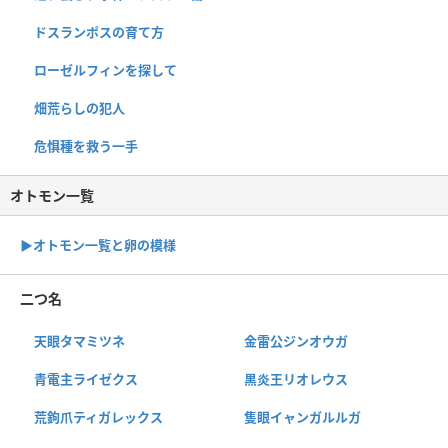
ドスランポスの育て方
ローゼルフィンを探して
畑荒らしの犯人
危惧種を救う一手
オトモン一覧
▶︎オトモン一覧と卵の模様
二つ名
天眼タマミツネ
金雷公ジンオウガ
青電主ライゼクス
黒炎王リオレウス
荒鉤爪ティガレックス
隻眼イャンガルルガ