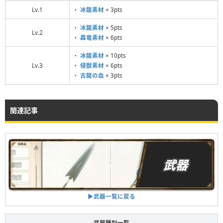
Lv.1
・
冰龍素材
× 3pts
・
冰龍素材
× 5pts
Lv.2
・
轟竜素材
× 6pts
・
冰龍素材
× 10pts
Lv.3
・
侵獣素材
× 6pts
・
古龍の血
× 3pts
関連記事
▶︎武器一覧に戻る
武器種別一覧