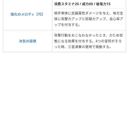
消費スタミナ20 / 威力60 / 破竜力15
相手単体に武器属性ダメージを与え、味方全
強化のメロディ【巧】
体に攻撃力アップと防御力アップ、会心率ア
ップを付与する。
攻撃行動をおこなわなかったとき、力ため状
冰気の旋律
態になる効果を付与する。4つの音符がそろ
った時、三音演奏の使用で発動する。