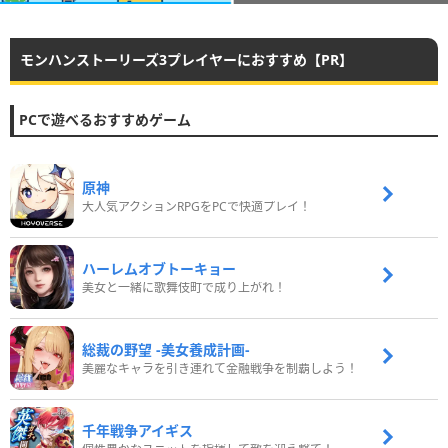
モンハンストーリーズ3プレイヤーにおすすめ【PR】
PCで遊べるおすすめゲーム
原神
大人気アクションRPGをPCで快適プレイ！
ハーレムオブトーキョー
美女と一緒に歌舞伎町で成り上がれ！
総裁の野望 -美女養成計画-
美麗なキャラを引き連れて金融戦争を制覇しよう！
千年戦争アイギス