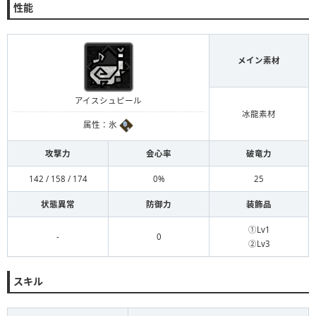
性能
メイン素材
アイスシュピール
冰龍素材
属性：氷
攻撃力
会心率
破竜力
142 / 158 / 174
0%
25
状態異常
防御力
装飾品
①Lv1
-
0
②Lv3
スキル