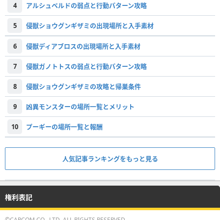
4
アルシュベルドの弱点と行動パターン攻略
5
侵獣ショウグンギザミの出現場所と入手素材
6
侵獣ディアブロスの出現場所と入手素材
7
侵獣ガノトトスの弱点と行動パターン攻略
8
侵獣ショウグンギザミの攻略と帰巣条件
9
凶異モンスターの場所一覧とメリット
10
プーギーの場所一覧と報酬
人気記事ランキングをもっと見る
権利表記
©CAPCOM CO., LTD. ALL RIGHTS RESERVED.