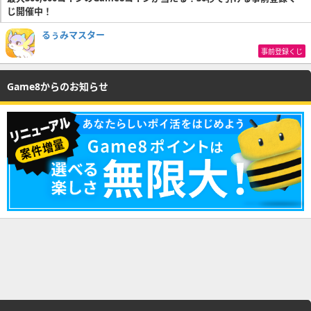
じ開催中！
るぅみマスター
事前登録くじ
Game8からのお知らせ