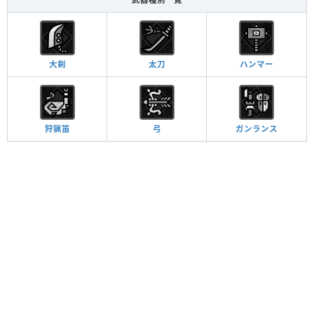
大剣
太刀
ハンマー
狩猟笛
弓
ガンランス