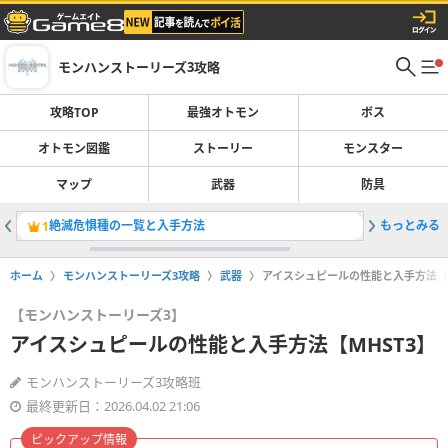
モンハンストーリーズ3攻略
攻略TOP
最強オトモン
ボス
オトモン図鑑
ストーリー
モンスター
マップ
武器
防具
絶滅危惧種の一覧と入手方法
もっとみる
侵獣セル
1
2
ホーム
モンハンストーリーズ3攻略
武器
アイスシュピールの性能と入手方法【M
【モンハンストーリーズ3】
アイスシュピールの性能と入手方法【MHST3】
モンハンストーリーズ3攻略班
最終更新日：2026.04.02 21:06
ピックアップ情報