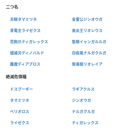
二つ名
天眼タマミツネ
金雷公ジンオウガ
青電主ライゼクス
黒炎王リオレウス
荒鉤爪ティガレックス
隻眼イャンガルルガ
燼滅刃ディノバルド
白疾風ナルガクルガ
鏖魔ディアブロス
紫毒姫リオレイア
絶滅危惧種
ドスプーギー
ラギアクルス
タマミツネ
ジンオウガ
ベリオロス
ナルガクルガ
ライゼクス
ティガレックス