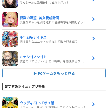
美女と一緒に歌舞伎町で成り上がれ！
総裁の野望 -美女養成計画-
美麗なキャラを引き連れて金融戦争を制覇しよう！
千年戦争アイギス
個性豊かなユニットを指揮して敵を迎え撃て！
ミナシゴノシゴト
武器の『アビリティ』と『戦神』を駆使するターン制コマンドバトルRPG！
PCゲームをもっと見る
おすすめポイ活アプリ特集
ウッディ‐守ってポイ活
「ウッディ」を守ってお世話してポイントゲット！