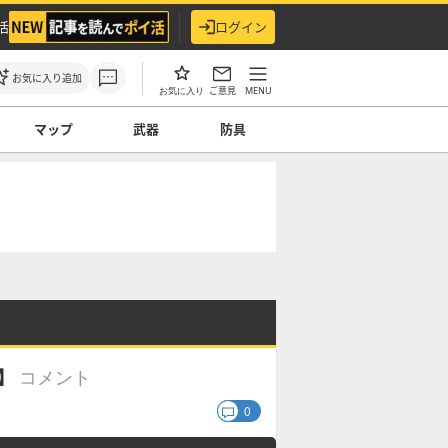
活
ログイン
お気に入り追加
ご意見
MENU
お気に入り
マップ
武器
防具
コメント
】
0