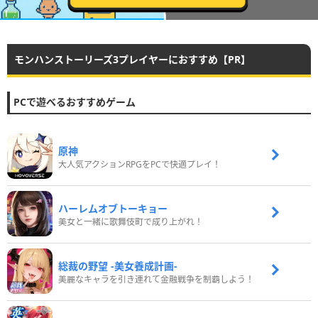
モンハンストーリーズ3プレイヤーにおすすめ【PR】
PCで遊べるおすすめゲーム
原神
大人気アクションRPGをPCで快適プレイ！
ハーレムオブトーキョー
美女と一緒に歌舞伎町で成り上がれ！
総裁の野望 -美女養成計画-
美麗なキャラを引き連れて金融戦争を制覇しよう！