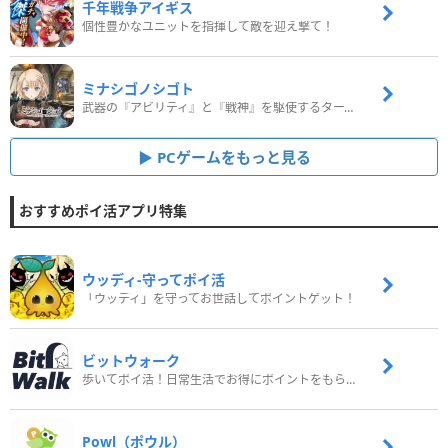
千年戦争アイギス
個性豊かなユニットを指揮して敵を迎え撃て！
ミナシゴノシゴト
武器の『アビリティ』と『戦神』を駆使するターン制コマンドバトルRPG！
PCゲームをもっと見る
おすすめポイ活アプリ特集
ウッディ‐守ってポイ活
「ウッディ」を守ってお世話してポイントゲット！
ビットウォーク
歩いてポイ活！日常生活でお得にポイントをもらおう
Powl（ポウル）