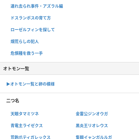
連れ去られ事件・アズラル編
ドスランポスの育て方
ローゼルフィンを探して
畑荒らしの犯人
危惧種を救う一手
オトモン一覧
▶︎オトモン一覧と卵の模様
二つ名
天眼タマミツネ
金雷公ジンオウガ
青電主ライゼクス
黒炎王リオレウス
荒鉤爪ティガレックス
隻眼イャンガルルガ