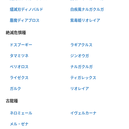
燼滅刃ディノバルド
白疾風ナルガクルガ
鏖魔ディアブロス
紫毒姫リオレイア
絶滅危惧種
ドスプーギー
ラギアクルス
タマミツネ
ジンオウガ
ベリオロス
ナルガクルガ
ライゼクス
ティガレックス
ガルク
リオレイア
古龍種
ネロミェール
イヴェルカーナ
メル・ゼナ