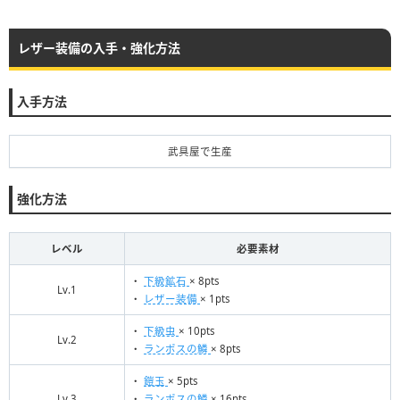
レザー装備の入手・強化方法
入手方法
武具屋で生産
強化方法
レベル
必要素材
・
下級鉱石
× 8pts
Lv.1
・
レザー装備
× 1pts
・
下級虫
× 10pts
Lv.2
・
ランポスの鱗
× 8pts
・
鎧玉
× 5pts
Lv.3
・
ランポスの鱗
× 16pts