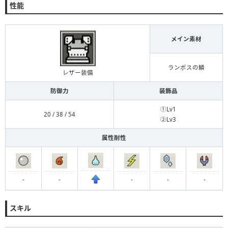
性能
メイン素材
ランポスの鱗
レザー装備
防御力
装飾品
①Lv1
20 / 38 / 54
②Lv3
属性耐性
-
-
-
-
-
スキル