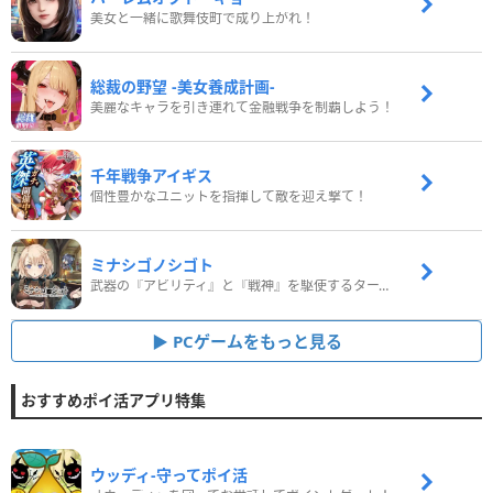
美女と一緒に歌舞伎町で成り上がれ！
総裁の野望 -美女養成計画-
美麗なキャラを引き連れて金融戦争を制覇しよう！
千年戦争アイギス
個性豊かなユニットを指揮して敵を迎え撃て！
ミナシゴノシゴト
武器の『アビリティ』と『戦神』を駆使するターン制コマンドバトルRPG！
PCゲームをもっと見る
おすすめポイ活アプリ特集
ウッディ‐守ってポイ活