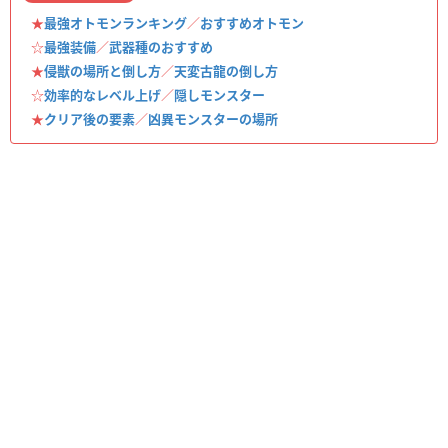
★
最強オトモンランキング
／
おすすめオトモン
☆
最強装備
／
武器種のおすすめ
★
侵獣の場所と倒し方
／
天変古龍の倒し方
☆
効率的なレベル上げ
／
隠しモンスター
★
クリア後の要素
／
凶異モンスターの場所