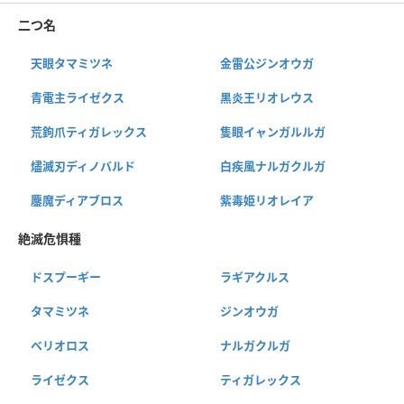
二つ名
天眼タマミツネ
金雷公ジンオウガ
青電主ライゼクス
黒炎王リオレウス
荒鉤爪ティガレックス
隻眼イャンガルルガ
燼滅刃ディノバルド
白疾風ナルガクルガ
鏖魔ディアブロス
紫毒姫リオレイア
絶滅危惧種
ドスプーギー
ラギアクルス
タマミツネ
ジンオウガ
ベリオロス
ナルガクルガ
ライゼクス
ティガレックス