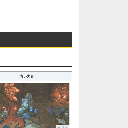
青い大岩
拡大