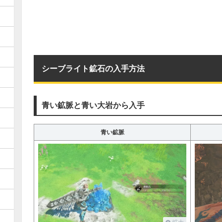
シーブライト鉱石の入手方法
青い鉱脈と青い大岩から入手
青い鉱脈
拡大