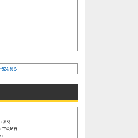
一覧を見る
：素材
：下級鉱石
：2