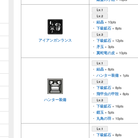
Lv.1
Lv.2
結晶
・
× 10pts
下級鉱石
・
× 8pts
Lv.3
アイアンガンランス
下級鉱石
・
× 12pts
矛玉
・
× 3pts
翼蛇竜の皮
・
× 10pts
Lv.1
結晶
・
× 8pts
ハンター装備
・
× 1pts
Lv.2
下級鉱石
・
× 8pts
飛甲虫の甲殻
・
× 8pts
ハンター装備
Lv.3
下級鉱石
・
× 16pts
鎧玉
・
× 5pts
丸鳥の羽
・
× 10pts
Lv.1
下級鉱石
・
× 8pts