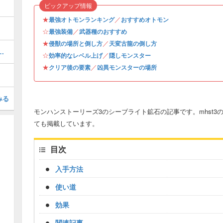
ピックアップ情報
★
／
最強オトモンランキング
おすすめオトモン
☆
／
最強装備
武器種のおすすめ
★
／
侵獣の場所と倒し方
天変古龍の倒し方
トモン情報と入手方法・場所
☆
／
効率的なレベル上げ
隠しモンスター
★
／
クリア後の要素
凶異モンスターの場所
みる
モンハンストーリーズ3のシーブライト鉱石の記事です。mhst
ても掲載しています。
目次
入手方法
使い道
効果
関連記事