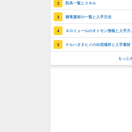
防具一覧とスキル
2
棘竜素材の一覧と入手方法
3
ネロミェールのオ
4
ナルハタタヒメの出現場所と入手素材
5
もっと