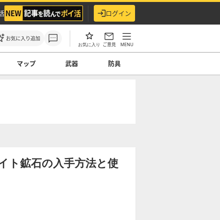
活
ログイン
お気に入り追加
ご意見
MENU
お気に入り
マップ
武器
防具
イト鉱石の入手方法と使