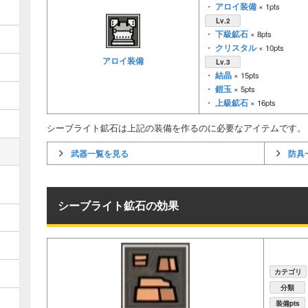
アロイ装備
・
× 1pts
Lv.2
下級鉱石
・
× 8pts
クリスタル
・
× 10pts
アロイ装備
Lv.3
結晶
・
× 15pts
鎧玉
・
× 5pts
上級鉱石
・
× 16pts
シーブライト鉱石は上記の装備を作るのに必要なアイテムです。
武器一覧を見る
防具
シーブライト鉱石の効果
カテゴリ
分類
装備pts