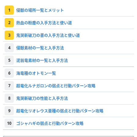
1
侵獣の場所一覧とメリット
2
熱血の粉塵の入手方法と使い道
3
鬼哭斬破刀の書の入手方法と使い道
4
侵獣素材の一覧と入手方法
5
泥翁竜素材の一覧と入手方法
6
海竜種のオトモン一覧
7
超竜化ルナガロンの弱点と行動パターン攻略
8
鬼哭斬破刀の性能と入手方法
9
超竜化リオレウス亜種の弱点と行動パターン攻略
10
ゴシャハギの弱点と行動パターン攻略