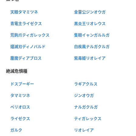
天眼タマミツネ
金雷公ジンオウガ
青電主ライゼクス
黒炎王リオレウス
荒鉤爪ティガレックス
隻眼イャンガルルガ
燼滅刃ディノバルド
白疾風ナルガクルガ
鏖魔ディアブロス
紫毒姫リオレイア
絶滅危惧種
ドスプーギー
ラギアクルス
タマミツネ
ジンオウガ
ベリオロス
ナルガクルガ
ライゼクス
ティガレックス
ガルク
リオレイア