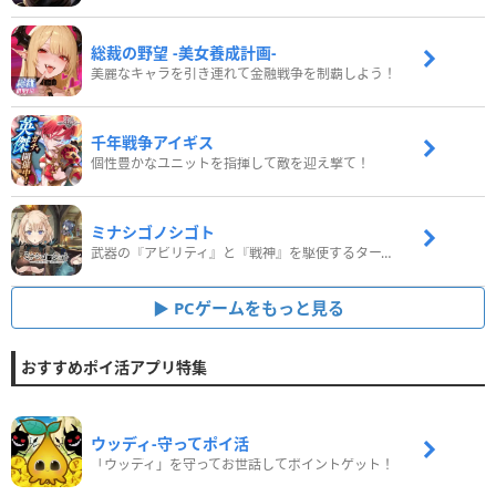
総裁の野望 -美女養成計画-
美麗なキャラを引き連れて金融戦争を制覇しよう！
千年戦争アイギス
個性豊かなユニットを指揮して敵を迎え撃て！
ミナシゴノシゴト
武器の『アビリティ』と『戦神』を駆使するターン制コマンドバトルRPG！
PCゲームをもっと見る
おすすめポイ活アプリ特集
ウッディ‐守ってポイ活
「ウッディ」を守ってお世話してポイントゲット！