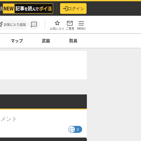
活
ログイン
お気に入り追加
ご意見
MENU
お気に入り
マップ
武器
防具
コメント
0