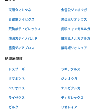
天眼タマミツネ
金雷公ジンオウガ
青電主ライゼクス
黒炎王リオレウス
荒鉤爪ティガレックス
隻眼イャンガルルガ
燼滅刃ディノバルド
白疾風ナルガクルガ
鏖魔ディアブロス
紫毒姫リオレイア
絶滅危惧種
ドスプーギー
ラギアクルス
タマミツネ
ジンオウガ
ベリオロス
ナルガクルガ
ライゼクス
ティガレックス
ガルク
リオレイア