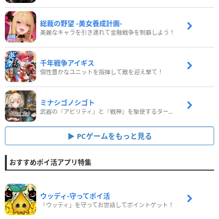
総裁の野望 -美女養成計画-
美麗なキャラを引き連れて金融戦争を制覇しよう！
千年戦争アイギス
個性豊かなユニットを指揮して敵を迎え撃て！
ミナシゴノシゴト
武器の『アビリティ』と『戦神』を駆使するターン制コマンドバトルRPG！
PCゲームをもっと見る
おすすめポイ活アプリ特集
ウッディ‐守ってポイ活
「ウッディ」を守ってお世話してポイントゲット！