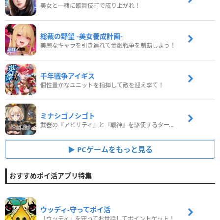
美女と一緒に歌舞伎町で成り上がれ！
総裁の野望 -美女養成計画-
美麗なキャラを引き連れて金融戦争を制覇しよう！
千年戦争アイギス
個性豊かなユニットを指揮して敵を迎え撃て！
ミナシゴノシゴト
武器の『アビリティ』と『戦神』を駆使するターン制コマンドバトルRPG！
PCゲームをもっと見る
おすすめポイ活アプリ特集
ウッディ‐守ってポイ活
「ウッディ」を守ってお世話してポイントゲット！