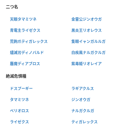
二つ名
天眼タマミツネ
金雷公ジンオウガ
青電主ライゼクス
黒炎王リオレウス
荒鉤爪ティガレックス
隻眼イャンガルルガ
燼滅刃ディノバルド
白疾風ナルガクルガ
鏖魔ディアブロス
紫毒姫リオレイア
絶滅危惧種
ドスプーギー
ラギアクルス
タマミツネ
ジンオウガ
ベリオロス
ナルガクルガ
ライゼクス
ティガレックス