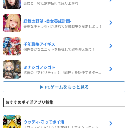
美女と一緒に歌舞伎町で成り上がれ！
総裁の野望 -美女養成計画-
美麗なキャラを引き連れて金融戦争を制覇しよう！
千年戦争アイギス
個性豊かなユニットを指揮して敵を迎え撃て！
ミナシゴノシゴト
武器の『アビリティ』と『戦神』を駆使するターン制コマンドバトルRPG！
PCゲームをもっと見る
おすすめポイ活アプリ特集
ウッディ‐守ってポイ活
「ウッディ」を守ってお世話してポイントゲット！