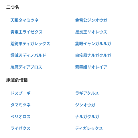
二つ名
天眼タマミツネ
金雷公ジンオウガ
青電主ライゼクス
黒炎王リオレウス
荒鉤爪ティガレックス
隻眼イャンガルルガ
燼滅刃ディノバルド
白疾風ナルガクルガ
鏖魔ディアブロス
紫毒姫リオレイア
絶滅危惧種
ドスプーギー
ラギアクルス
タマミツネ
ジンオウガ
ベリオロス
ナルガクルガ
ライゼクス
ティガレックス