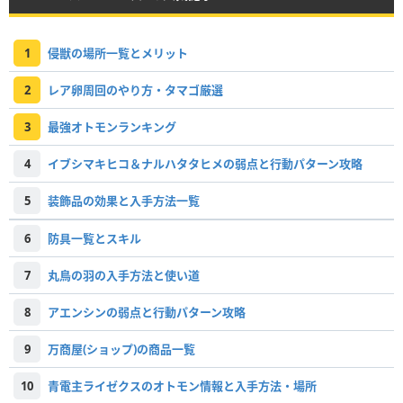
1
侵獣の場所一覧とメリット
2
レア卵周回のやり方・タマゴ厳選
3
最強オトモンランキング
4
イブシマキヒコ＆ナルハタタヒメの弱点と行動パターン攻略
5
装飾品の効果と入手方法一覧
6
防具一覧とスキル
7
丸鳥の羽の入手方法と使い道
8
アエンシンの弱点と行動パターン攻略
9
万商屋(ショップ)の商品一覧
10
青電主ライゼクスのオトモン情報と入手方法・場所