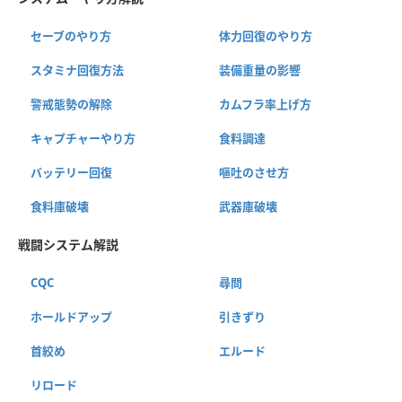
セーブのやり方
体力回復のやり方
スタミナ回復方法
装備重量の影響
警戒態勢の解除
カムフラ率上げ方
キャプチャーやり方
食料調達
バッテリー回復
嘔吐のさせ方
食料庫破壊
武器庫破壊
戦闘システム解説
CQC
尋問
ホールドアップ
引きずり
首絞め
エルード
リロード