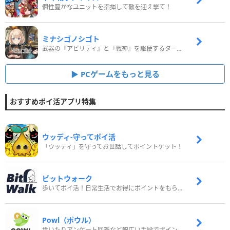
個性豊かなユニットを指揮して敵を迎え撃て！
ミナシゴノシゴト
武器の『アビリティ』と『戦神』を駆使するターン制コマンドバトルRPG！
PCゲームをもっと見る
おすすめポイ活アプリ特集
ウッディ‐守ってポイ活
「ウッディ」を守ってお世話してポイントゲット！
ビットウォーク
歩いてポイ活！日常生活でお得にポイントをもらおう
Powl（ポウル）
歩いたりアンケート回答など幅広い手段でポイントをゲット