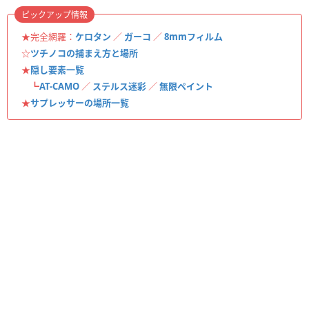
ピックアップ情報
★完全網羅：
ケロタン
／
ガーコ
／
8mmフィルム
☆
ツチノコの捕まえ方と場所
★
隠し要素一覧
┗
AT-CAMO
／
ステルス迷彩
／
無限ペイント
★
サプレッサーの場所一覧