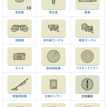
仮死薬
蘇生薬
葉巻
双眼鏡
赤外線ゴーグル
暗視ゴーグル
カメラ
動体探知機
アクティブソナー
地雷探知機
生体センサー
方位磁石