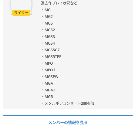
過去作プレイ状況など
・MG
ライター
・MG2
・MGS
・MGS2
・MGS3
・MGS4
・MGS5GZ
・MGS5TPP
・MPO
・MPO＋
・MGSPW
・MGA
・MGA2
・MGR
・メタルギアコンサート2回参加
メンバーの情報を見る