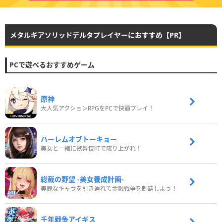
メタルギアソリッドデルタプレイヤーにおすすめ【PR】
PCで遊べるおすすめゲーム
原神
大人気アクションRPGをPCで快適プレイ！
ハーレムオブトーキョー
美女と一緒に歌舞伎町で成り上がれ！
総裁の野望 -美女養成計画-
美麗なキャラを引き連れて金融戦争を制覇しよう！
千年戦争アイギス