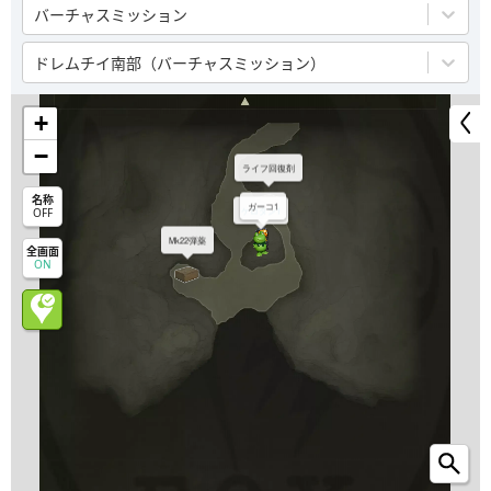
バーチャスミッション
ドレムチイ南部（バーチャスミッション）
+
−
ライフ回復剤
名称
ガーコ1
ケロタン1
OFF
Mk22弾薬
全画面
ON