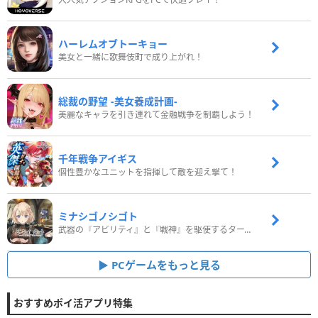
ハーレムオブトーキョー
美女と一緒に歌舞伎町で成り上がれ！
総裁の野望 -美女養成計画-
美麗なキャラを引き連れて金融戦争を制覇しよう！
千年戦争アイギス
個性豊かなユニットを指揮して敵を迎え撃て！
ミナシゴノシゴト
武器の『アビリティ』と『戦神』を駆使するターン制コマンドバトルRPG！
PCゲームをもっと見る
おすすめポイ活アプリ特集