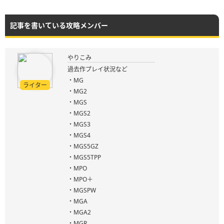
記事を書いている攻略メンバー
やりこみ
過去作プレイ状況など
・MG
ライター
・MG2
・MGS
・MGS2
・MGS3
・MGS4
・MGS5GZ
・MGS5TPP
・MPO
・MPO＋
・MGSPW
・MGA
・MGA2
・MGR