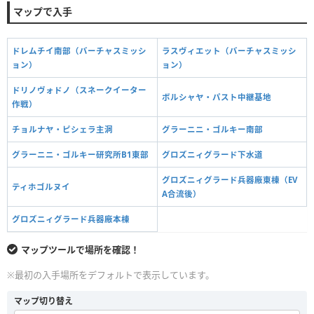
マップで入手
ドレムチイ南部（バーチャスミッシ
ラスヴィエット（バーチャスミッシ
ョン）
ョン）
ドリノヴォドノ（スネークイーター
ボルシャヤ・パスト中継基地
作戦）
チョルナヤ・ピシェラ主洞
グラーニニ・ゴルキー南部
グラーニニ・ゴルキー研究所B1東部
グロズニィグラード下水道
グロズニィグラード兵器廠東棟（EV
ティホゴルヌイ
A合流後）
グロズニィグラード兵器廠本棟
マップツールで場所を確認！
※最初の入手場所をデフォルトで表示しています。
マップ切り替え