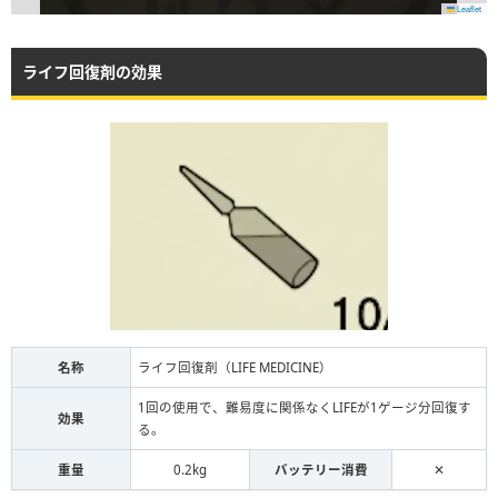
Leaflet
ライフ回復剤の効果
名称
ライフ回復剤（LIFE MEDICINE）
1回の使用で、難易度に関係なくLIFEが1ゲージ分回復す
効果
る。
重量
0.2kg
バッテリー消費
✕