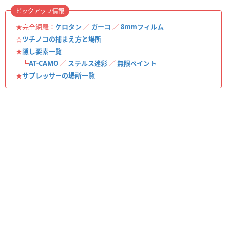
ピックアップ情報
★完全網羅：
ケロタン
／
ガーコ
／
8mmフィルム
☆
ツチノコの捕まえ方と場所
★
隠し要素一覧
┗
AT-CAMO
／
ステルス迷彩
／
無限ペイント
★
サプレッサーの場所一覧