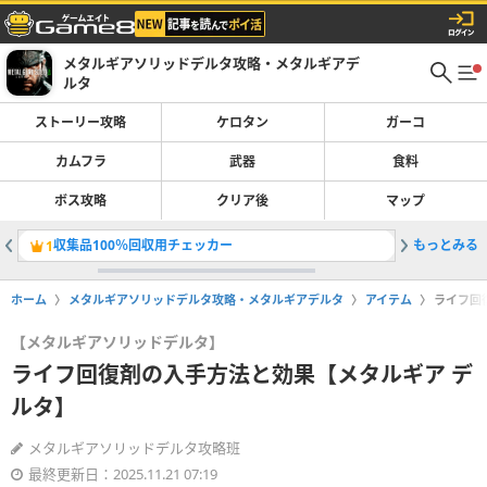
メタルギアソリッドデルタ攻略・メタルギアデ
ルタ
ストーリー攻略
ケロタン
ガーコ
カムフラ
武器
食料
ボス攻略
クリア後
マップ
収集品100％回収用チェッカー
もっとみる
モシン・
1
2
ホーム
メタルギアソリッドデルタ攻略・メタルギアデルタ
アイテム
ライフ回
【メタルギアソリッドデルタ】
ライフ回復剤の入手方法と効果【メタルギア デ
ルタ】
メタルギアソリッドデルタ攻略班
最終更新日：2025.11.21 07:19