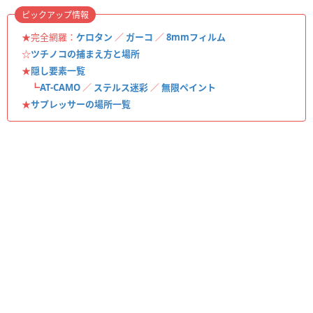
ピックアップ情報
★完全網羅：
ケロタン
／
ガーコ
／
8mmフィルム
☆
ツチノコの捕まえ方と場所
★
隠し要素一覧
┗
AT-CAMO
／
ステルス迷彩
／
無限ペイント
★
サプレッサーの場所一覧