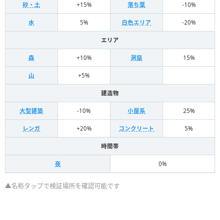
砂・土
+15%
落ち葉
-10%
水
5%
白色エリア
-20%
エリア
森
+10%
洞窟
15%
山
+5%
建造物
大型建築
-10%
小屋系
25%
レンガ
+20%
コンクリート
5%
時間帯
夜
0%
▲名称タップで検証場所を確認可能です