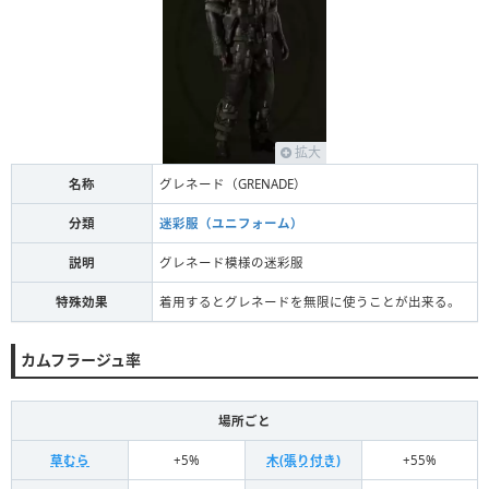
拡大
名称
グレネード（GRENADE）
分類
迷彩服（ユニフォーム）
説明
グレネード模様の迷彩服
特殊効果
着用するとグレネードを無限に使うことが出来る。
カムフラージュ率
場所ごと
草むら
+5%
木(張り付き)
+55%