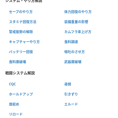
システム・やり方解説
セーブのやり方
体力回復のやり方
スタミナ回復方法
装備重量の影響
警戒態勢の解除
カムフラ率上げ方
キャプチャーやり方
食料調達
バッテリー回復
嘔吐のさせ方
食料庫破壊
武器庫破壊
戦闘システム解説
CQC
尋問
ホールドアップ
引きずり
首絞め
エルード
リロード