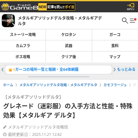
メタルギアソリッドデルタ攻略・メタルギアデ
ルタ
ストーリー攻略
ケロタン
ガーコ
カムフラ
武器
食料
ボス攻略
クリア後
マップ
ガーコの場所一覧と報酬・全64体網羅
もっとみる
ジ・エン
1
2
ホーム
メタルギアソリッドデルタ攻略・メタルギアデルタ
カモフラージュ
グ
【メタルギアソリッドデルタ】
グレネード（迷彩服）の入手方法と性能・特殊
効果【メタルギア デルタ】
メタルギアソリッドデルタ攻略班
最終更新日：2025.11.21 12:42