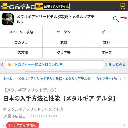
メタルギアソリッドデルタ攻略・メタルギアデ
ルタ
ストーリー攻略
ケロタン
ガーコ
カムフラ
武器
食料
ボス攻略
クリア後
マップ
トロフィー一覧とトロコン条件
もっとみる
Mk22
1
2
ホーム
メタルギアソリッドデルタ攻略・メタルギアデルタ
カモフラージュ
日
【メタルギアソリッドデルタ】
日本の入手方法と性能【メタルギア デルタ】
メタルギアソリッドデルタ攻略班
最終更新日：2025.11.21 12:41
ピックアップ情報