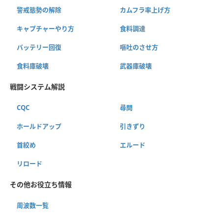
警戒態勢の解除
カムフラ率上げ方
キャプチャーやり方
食料調達
バッテリー回復
嘔吐のさせ方
食料庫破壊
武器庫破壊
戦闘システム解説
CQC
尋問
ホールドアップ
引きずり
首絞め
エルード
リロード
その他お役立ち情報
周波数一覧