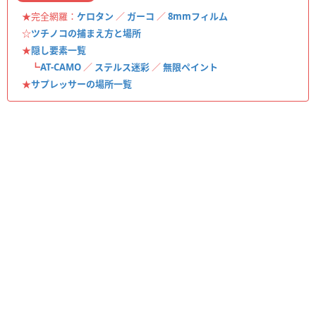
★完全網羅：
ケロタン
／
ガーコ
／
8mmフィルム
☆
ツチノコの捕まえ方と場所
★
隠し要素一覧
┗
AT-CAMO
／
ステルス迷彩
／
無限ペイント
★
サプレッサーの場所一覧