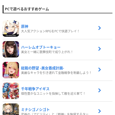
PCで遊べるおすすめゲーム
原神
大人気アクションRPGをPCで快適プレイ！
ハーレムオブトーキョー
美女と一緒に歌舞伎町で成り上がれ！
総裁の野望 -美女養成計画-
美麗なキャラを引き連れて金融戦争を制覇しよう！
千年戦争アイギス
個性豊かなユニットを指揮して敵を迎え撃て！
ミナシゴノシゴト
武器の『アビリティ』と『戦神』を駆使するターン制コマンドバトルRPG！