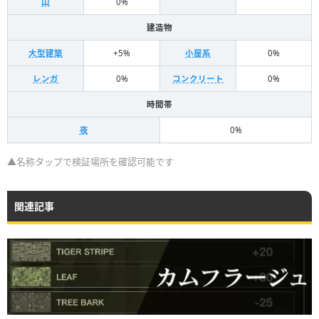
山
0%
建造物
大型建築
+5%
小屋系
0%
レンガ
0%
コンクリート
0%
時間帯
夜
0%
▲名称タップで検証場所を確認可能です
関連記事