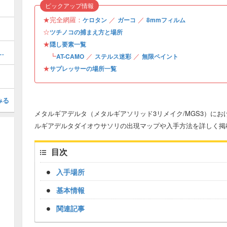
ピックアップ情報
★完全網羅：
／
／
ケロタン
ガーコ
8mmフィルム
☆
ツチノコの捕まえ方と場所
★
隠し要素一覧
ティカルリロードのやり方
┗
／
／
AT-CAMO
ステルス迷彩
無限ペイント
★
サプレッサーの場所一覧
みる
メタルギアデルタ（メタルギアソリッド3リメイク/MGS3）に
ルギアデルタダイオウサソリの出現マップや入手方法を詳しく掲
目次
入手場所
基本情報
関連記事