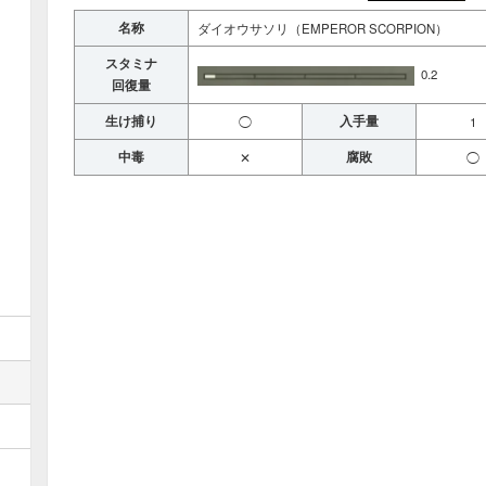
名称
ダイオウサソリ（EMPEROR SCORPION）
スタミナ
0.2
回復量
生け捕り
入手量
◯
1
中毒
腐敗
✕
◯