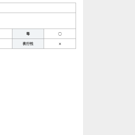
毒
◯
夜行性
✕