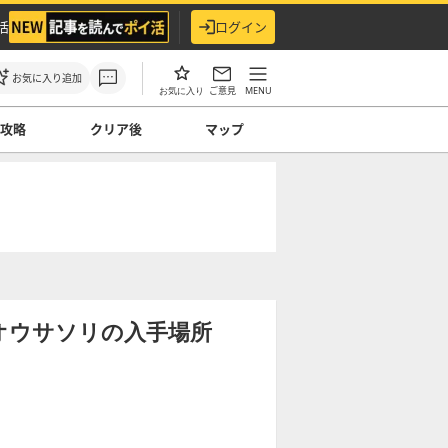
活
ログイン
お気に入り追加
ご意見
MENU
お気に入り
ス攻略
クリア後
マップ
オウサソリの入手場所