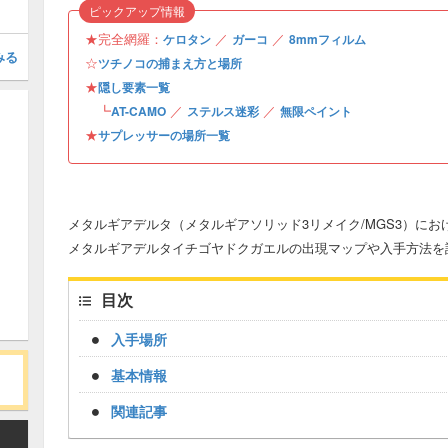
ピックアップ情報
★完全網羅：
／
／
ケロタン
ガーコ
8mmフィルム
みる
☆
ツチノコの捕まえ方と場所
★
隠し要素一覧
┗
／
／
AT-CAMO
ステルス迷彩
無限ペイント
★
サプレッサーの場所一覧
メタルギアデルタ（メタルギアソリッド3リメイク/MGS3）に
メタルギアデルタイチゴヤドクガエルの出現マップや入手方法を
目次
入手場所
基本情報
関連記事