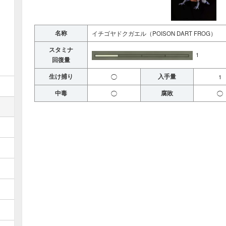
名称
イチゴヤドクガエル（POISON DART FROG）
スタミナ
1
回復量
生け捕り
入手量
◯
1
中毒
腐敗
◯
◯