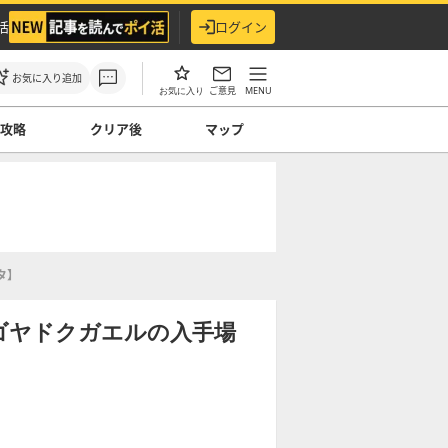
活
ログイン
お気に入り追加
ご意見
MENU
お気に入り
ス攻略
クリア後
マップ
タ】
ゴヤドクガエルの入手場