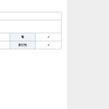
毒
✕
夜行性
✕