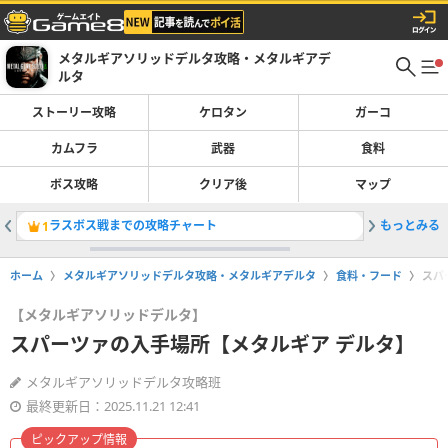
メタルギアソリッドデルタ攻略・メタルギアデ
ルタ
ストーリー攻略
ケロタン
ガーコ
カムフラ
武器
食料
ボス攻略
クリア後
マップ
ラスボス戦までの攻略チャート
もっとみる
設定のお
1
2
ホーム
メタルギアソリッドデルタ攻略・メタルギアデルタ
食料・フード
スパ
【メタルギアソリッドデルタ】
スパーツァの入手場所【メタルギア デルタ】
メタルギアソリッドデルタ攻略班
最終更新日：2025.11.21 12:41
ピックアップ情報