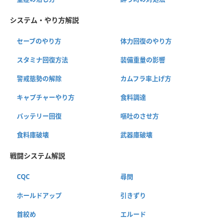
システム・やり方解説
セーブのやり方
体力回復のやり方
スタミナ回復方法
装備重量の影響
警戒態勢の解除
カムフラ率上げ方
キャプチャーやり方
食料調達
バッテリー回復
嘔吐のさせ方
食料庫破壊
武器庫破壊
戦闘システム解説
CQC
尋問
ホールドアップ
引きずり
首絞め
エルード