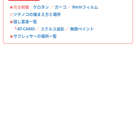
★完全網羅：
ケロタン
／
ガーコ
／
8mmフィルム
☆
ツチノコの捕まえ方と場所
★
隠し要素一覧
┗
AT-CAMO
／
ステルス迷彩
／
無限ペイント
★
サプレッサーの場所一覧