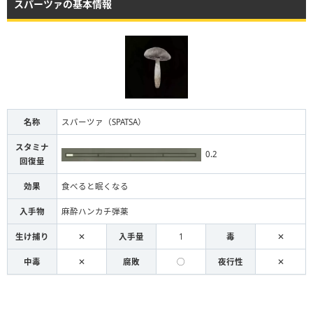
スパーツァの基本情報
名称
スパーツァ（SPATSA）
スタミナ
0.2
回復量
効果
食べると眠くなる
入手物
麻酔ハンカチ弾薬
生け捕り
✕
入手量
1
毒
✕
中毒
✕
腐敗
◯
夜行性
✕