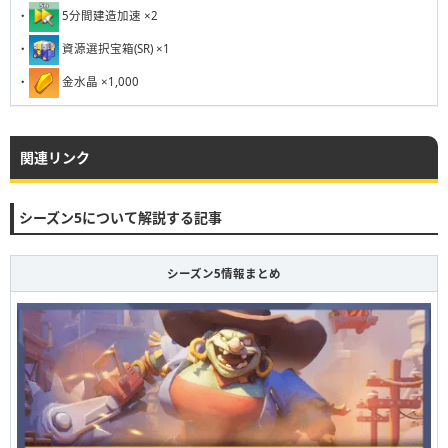
231
232
233
234
235
236
237
238
239
240
・
5分間建造加速 ×2
・
資源選択宝箱(SR) ×1
・
金水晶 ×1,000
関連リンク
シーズン5について解説する記事
シーズン5情報まとめ