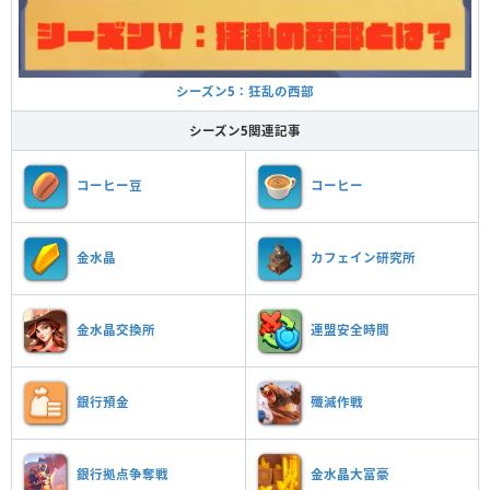
シーズン5：狂乱の西部
シーズン5関連記事
コーヒー豆
コーヒー
金水晶
カフェイン研究所
金水晶交換所
連盟安全時間
銀行預金
殲滅作戦
銀行拠点争奪戦
金水晶大富豪