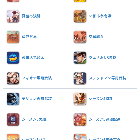
真昼の決闘
S5都市争奪戦
荒野貿易
交易戦争
英雄入れ替え
ヴェノムUR昇格
フィオナ専用武装
ステッドマン専用武装
モリソン専用武装
シーズン5特攻
シーズン5実績
シーズン5週間配達
シーズン5パス
シーズン5集合写真