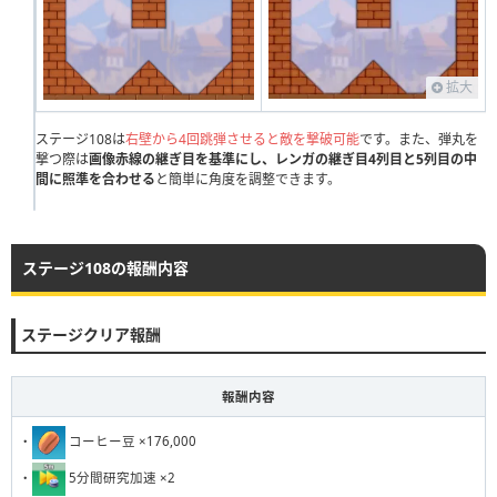
111
112
113
114
115
116
117
118
119
120
121
122
123
124
125
126
127
128
129
130
拡大
131
132
133
134
135
136
137
138
139
140
141
ステージ108は
142
143
右壁から4回跳弾させると敵を撃破可能
144
145
146
147
148
です。また、弾丸を
149
150
撃つ際は
画像赤線の継ぎ目を基準にし、レンガの継ぎ目4列目と5列目の中
151
間に照準を合わせる
152
153
と簡単に角度を調整できます。
154
155
156
157
158
159
160
161
162
163
164
165
166
167
168
169
170
171
172
173
174
175
176
177
178
179
180
ステージ108の報酬内容
181
182
183
184
185
186
187
188
189
190
ステージクリア報酬
191
192
193
194
195
196
197
198
199
200
201
202
203
204
205
206
207
208
209
210
報酬内容
211
212
213
214
215
216
217
218
219
220
・
コーヒー豆 ×176,000
221
222
223
224
225
226
227
228
229
230
・
5分間研究加速 ×2