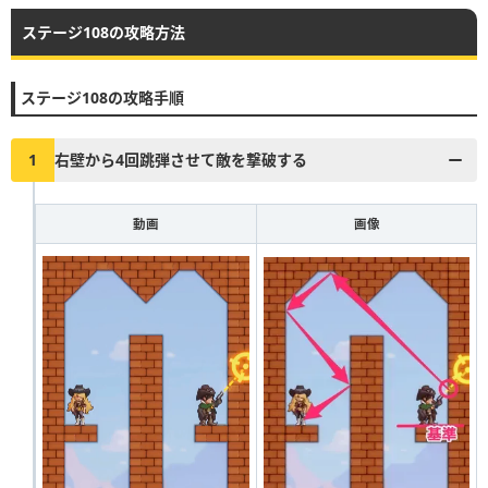
ステージ108の攻略方法
▶︎真昼の決闘とファストドロウの解説に戻る
1
2
3
4
5
6
7
8
9
10
ステージ108の攻略手順
11
12
13
14
15
16
17
18
19
20
21
22
23
24
25
26
27
28
29
30
1
右壁から4回跳弾させて敵を撃破する
31
32
33
34
35
36
37
38
39
40
動画
画像
41
42
43
44
45
46
47
48
49
50
51
52
53
54
55
56
57
58
59
60
61
62
63
64
65
66
67
68
69
70
71
72
73
74
75
76
77
78
79
80
81
82
83
84
85
86
87
88
89
90
91
92
93
94
95
96
97
98
99
100
101
102
103
104
105
106
107
108
109
110