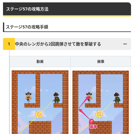
ステージ57の攻略方法
▶︎真昼の決闘とファストドロウの解説に戻る
1
2
3
4
5
6
7
8
9
10
ステージ57の攻略手順
11
12
13
14
15
16
17
18
19
20
21
22
23
24
25
26
27
28
29
30
1
中央のレンガから2回跳弾させて敵を撃破する
31
32
33
34
35
36
37
38
39
40
動画
画像
41
42
43
44
45
46
47
48
49
50
51
52
53
54
55
56
57
58
59
60
61
62
63
64
65
66
67
68
69
70
71
72
73
74
75
76
77
78
79
80
81
82
83
84
85
86
87
88
89
90
91
92
93
94
95
96
97
98
99
100
101
102
103
104
105
106
107
108
109
110