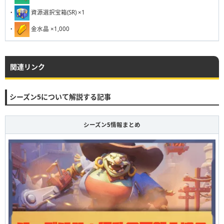
231
232
233
234
235
236
237
238
239
240
・
資源選択宝箱(SR) ×1
・
金水晶 ×1,000
関連リンク
シーズン5について解説する記事
シーズン5情報まとめ