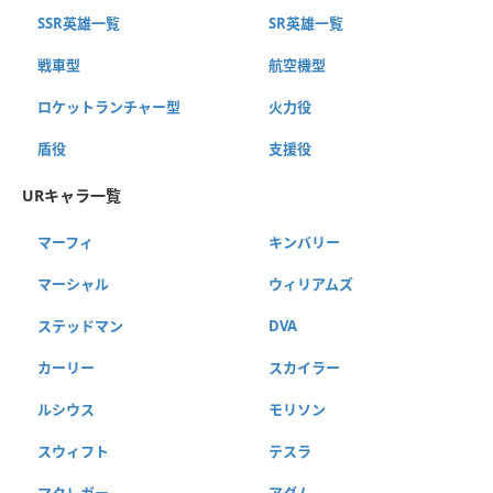
SSR英雄一覧
SR英雄一覧
戦車型
航空機型
ロケットランチャー型
火力役
盾役
支援役
URキャラ一覧
マーフィ
キンバリー
マーシャル
ウィリアムズ
ステッドマン
DVA
カーリー
スカイラー
ルシウス
モリソン
スウィフト
テスラ
マクレガー
アダム