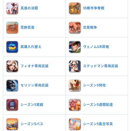
真昼の決闘
S5都市争奪戦
荒野貿易
交易戦争
英雄入れ替え
ヴェノムUR昇格
フィオナ専用武装
ステッドマン専用武装
モリソン専用武装
シーズン5特攻
シーズン5実績
シーズン5週間配達
シーズン5パス
シーズン5集合写真