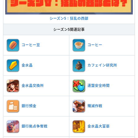
シーズン5：狂乱の西部
シーズン5関連記事
コーヒー豆
コーヒー
金水晶
カフェイン研究所
金水晶交換所
連盟安全時間
銀行預金
殲滅作戦
銀行拠点争奪戦
金水晶大富豪