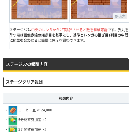
111
112
113
114
115
116
117
118
119
120
121
122
123
124
125
126
127
128
129
130
拡大
131
132
133
134
135
136
137
138
139
140
ステージ57は
中央のレンガから2回跳弾させると敵を撃破可能
です。弾丸を
撃つ際は
画像赤線の継ぎ目を基準にし、基準とレンガの継ぎ目1列目の中間
141
142
143
144
145
146
147
148
149
150
に照準を合わせる
と簡単に角度を調整できます。
151
152
153
154
155
156
157
158
159
160
161
162
163
164
165
166
167
168
169
170
ステージ57の報酬内容
171
172
173
174
175
176
177
178
179
180
181
182
183
184
185
186
187
188
189
190
ステージクリア報酬
191
192
193
194
195
196
197
198
199
200
報酬内容
201
202
203
204
205
206
207
208
209
210
・
コーヒー豆 ×124,000
211
212
213
214
215
216
217
218
219
220
・
5分間研究加速 ×2
221
222
223
224
225
226
227
228
229
230
・
5分間建造加速 ×2