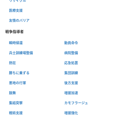
リサイクル
医療支援
友情のバリア
戦争指導者
瞬時帰還
動員命令
兵士訓練場整備
病院整備
熱狂
応急処置
勝ちに乗ずる
集団訓練
悪地の行軍
後方支援
鼓舞
増援加速
集結突撃
カモフラージュ
戦術支援
増援強化