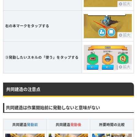
拡大
右の本マークをタップする
拡大
③発動したいスキルの「使う」をタップする
拡大
共同建造の注意点
共同建造は作業開始前に発動しないと意味がない
共同建造
発動前
共同建造
発動後
所要時間の比較