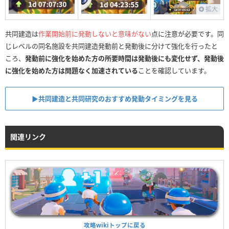
拡大
共同建造は
作業開始前に発動しないと意味がない
点に注意が必要です。同
じレベルの同名施設を共同建造発動前と発動後に分けて強化を行ったと
ころ、
発動前に強化を始めた方の所要時間は発動後にも変化せず、発動後
に強化を始めた方は問題なく加速されている
ことを確認しています。
▶︎共同建造と共同研究のおすすめ発動タイミングを見る
関連リンク
攻略wikiトップに戻る