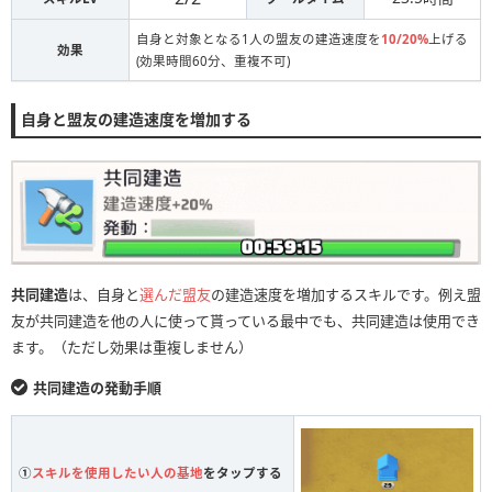
自身と対象となる1人の盟友の建造速度を
10/20%
上げる
効果
(効果時間60分、重複不可)
自身と盟友の建造速度を増加する
共同建造
は、自身と
選んだ盟友
の建造速度を増加するスキルです。例え盟
友が共同建造を他の人に使って貰っている最中でも、共同建造は使用でき
ます。（ただし効果は重複しません）
共同建造の発動手順
①
スキルを使用したい人の基地
をタップする