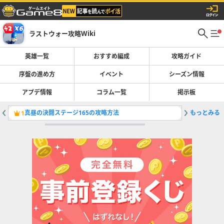
ラストウォー攻略Wiki
英雄一覧
おすすめ編成
攻略ガイド
序盤の進め方
イベント
シーズン情報
アプデ情報
コラム一覧
掲示板
真昼の決闘ステージ165の攻略方法
もっとみる
真昼の決
1
2