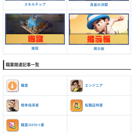
スキルチップ
真昼の決闘
施設
掲示板
職業関連記事一覧
職業
エンジニア
戦争指導者
転職証明書
職業ｽｷﾙﾘｾｯﾄ書