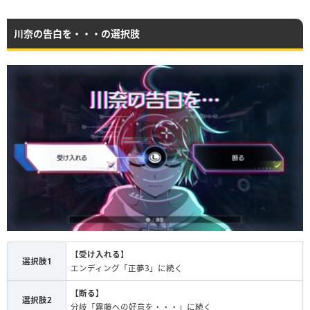
川奈の告白を・・・の選択肢
【
受け入れる
】
選択肢1
エンディング「正夢3」に続く
【
断る
】
選択肢2
分岐「霧藤への好意を・・・」に続く