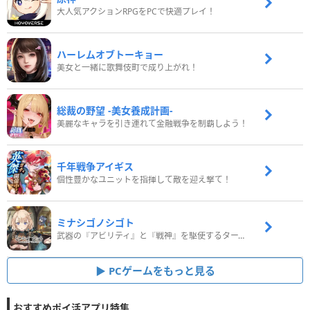
大人気アクションRPGをPCで快適プレイ！
ハーレムオブトーキョー
美女と一緒に歌舞伎町で成り上がれ！
総裁の野望 -美女養成計画-
美麗なキャラを引き連れて金融戦争を制覇しよう！
千年戦争アイギス
個性豊かなユニットを指揮して敵を迎え撃て！
ミナシゴノシゴト
武器の『アビリティ』と『戦神』を駆使するターン制コマンドバトルRPG！
PCゲームをもっと見る
おすすめポイ活アプリ特集