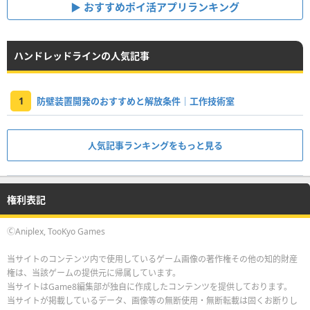
おすすめポイ活アプリランキング
ハンドレッドラインの人気記事
1
防壁装置開発のおすすめと解放条件｜工作技術室
人気記事ランキングをもっと見る
権利表記
ⒸAniplex, TooKyo Games
当サイトのコンテンツ内で使用しているゲーム画像の著作権その他の知的財産
権は、当該ゲームの提供元に帰属しています。
当サイトはGame8編集部が独自に作成したコンテンツを提供しております。
当サイトが掲載しているデータ、画像等の無断使用・無断転載は固くお断りし