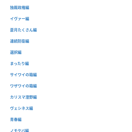
独裁政権編
イヴァー編
蒼月たくさん編
連続防衛編
選択編
まったり編
サイワイの箱編
ワザワイの箱編
カリスマ澄野編
ヴェシネス編
青春編
ノモケバ編