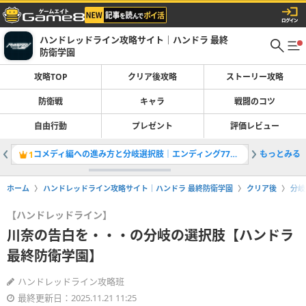
ハンドレッドライン攻略サイト｜ハンドラ 最終
防衛学園
攻略TOP
クリア後攻略
ストーリー攻略
防衛戦
キャラ
戦闘のコツ
自由行動
プレゼント
評価レビュー
コメディ編への進み方と分岐選択肢｜エンディング77〜84
もっとみる
1
2
ホーム
ハンドレッドライン攻略サイト｜ハンドラ 最終防衛学園
クリア後
分岐
【ハンドレッドライン】
川奈の告白を・・・の分岐の選択肢【ハンドラ
最終防衛学園】
ハンドレッドライン攻略班
最終更新日：2025.11.21 11:25