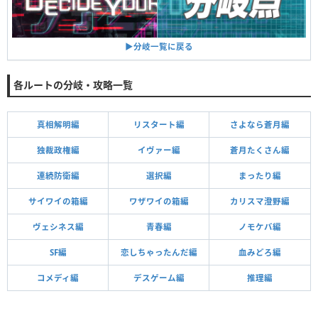
▶︎分岐一覧に戻る
各ルートの分岐・攻略一覧
真相解明編
リスタート編
さよなら蒼月編
独裁政権編
イヴァー編
蒼月たくさん編
連続防衛編
選択編
まったり編
サイワイの箱編
ワザワイの箱編
カリスマ澄野編
ヴェシネス編
青春編
ノモケバ編
SF編
恋しちゃったんだ編
血みどろ編
コメディ編
デスゲーム編
推理編