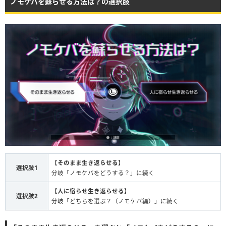
ノモケバを蘇らせる方法は？の選択肢
【
そのまま生き返らせる
】
選択肢1
分岐「ノモケバをどうする？」に続く
【
人に宿らせ生き返らせる
】
選択肢2
分岐「どちらを選ぶ？（ノモケバ編）」に続く