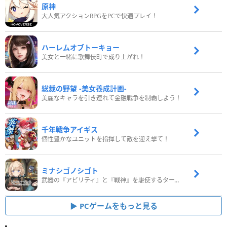
原神
大人気アクションRPGをPCで快適プレイ！
ハーレムオブトーキョー
美女と一緒に歌舞伎町で成り上がれ！
総裁の野望 -美女養成計画-
美麗なキャラを引き連れて金融戦争を制覇しよう！
千年戦争アイギス
個性豊かなユニットを指揮して敵を迎え撃て！
ミナシゴノシゴト
武器の『アビリティ』と『戦神』を駆使するターン制コマンドバトルRPG！
PCゲームをもっと見る