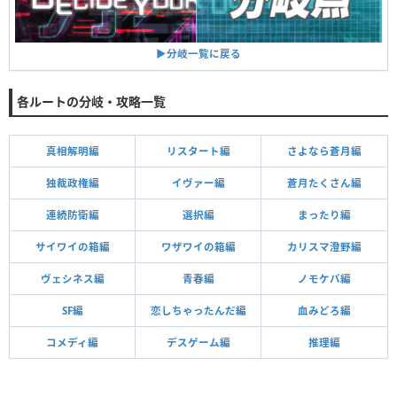
▶︎分岐一覧に戻る
各ルートの分岐・攻略一覧
真相解明編
リスタート編
さよなら蒼月編
独裁政権編
イヴァー編
蒼月たくさん編
連続防衛編
選択編
まったり編
サイワイの箱編
ワザワイの箱編
カリスマ澄野編
ヴェシネス編
青春編
ノモケバ編
SF編
恋しちゃったんだ編
血みどろ編
コメディ編
デスゲーム編
推理編