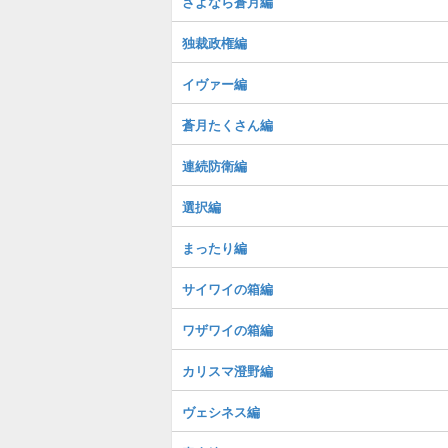
さよなら蒼月編
独裁政権編
イヴァー編
蒼月たくさん編
連続防衛編
選択編
まったり編
サイワイの箱編
ワザワイの箱編
カリスマ澄野編
ヴェシネス編