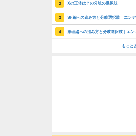
Xの正体は？の分岐の選択肢
2
SF
3
推理編への進み方と分
4
もっと