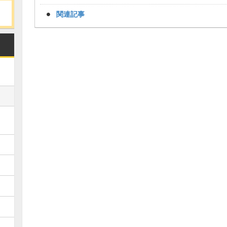
関連記事
Loaded
:
/
Unmute
34.94%