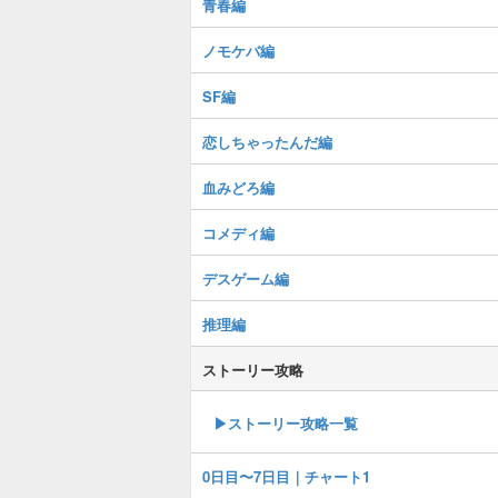
青春編
ノモケバ編
SF編
恋しちゃったんだ編
血みどろ編
コメディ編
デスゲーム編
推理編
ストーリー攻略
▶︎ストーリー攻略一覧
0日目〜7日目｜チャート1