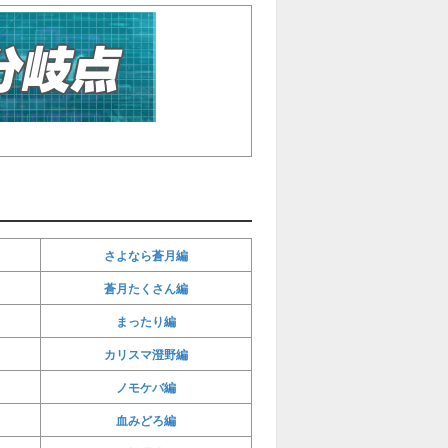
さよなら蒼月編
蒼月たくさん編
まったり編
カリスマ澄野編
ノモケバ編
血みどろ編