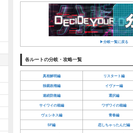
▶︎分岐一覧に戻る
各ルートの分岐・攻略一覧
真相解明編
リスタート編
独裁政権編
イヴァー編
連続防衛編
選択編
サイワイの箱編
ワザワイの箱編
ヴェシネス編
青春編
SF編
恋しちゃったんだ編