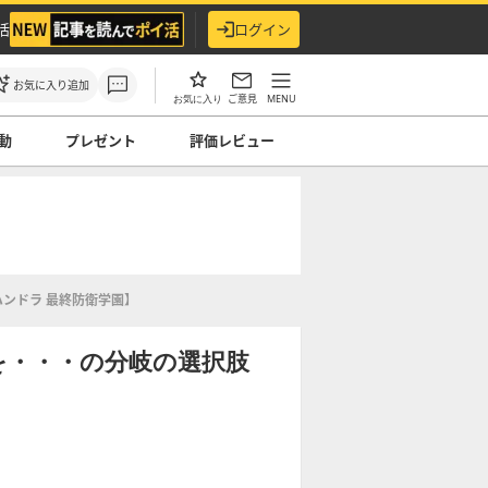
活
ログイン
お気に入り追加
ご意見
MENU
お気に入り
動
プレゼント
評価レビュー
ンドラ 最終防衛学園】
を・・・の分岐の選択肢