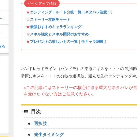
ピックアップ情報
★
エンディング・ルート分岐一覧（ネタバレ注意！）
編への進み方と分岐選択肢｜エンディング53〜60
☆
ストーリー攻略チャート
★
最強おすすめキャラランキング
岐選択肢｜エンディング93〜100
☆
スキル強化とスキル開発のおすすめ
★
プレゼントの欲しいもの一覧｜全キャラ網羅！
みる
ハンドレッドライン（ハンドラ）の雫原にキスを・・・の選択肢
雫原にキスを・・・の分岐や選択肢、選んだ先のエンディングや
※この記事にはストーリーの核心に迫る重大なネタバレが
を受けたくない方はご注意ください。
目次
選択肢
発生タイミング