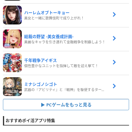
ハーレムオブトーキョー
美女と一緒に歌舞伎町で成り上がれ！
総裁の野望 -美女養成計画-
美麗なキャラを引き連れて金融戦争を制覇しよう！
千年戦争アイギス
個性豊かなユニットを指揮して敵を迎え撃て！
ミナシゴノシゴト
武器の『アビリティ』と『戦神』を駆使するターン制コマンドバトルRPG！
PCゲームをもっと見る
おすすめポイ活アプリ特集