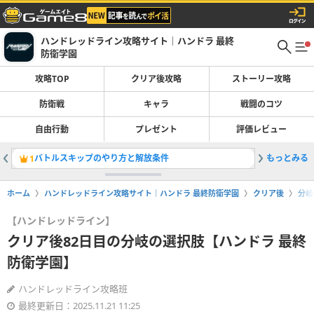
ハンドレッドライン攻略サイト｜ハンドラ 最終
防衛学園
攻略TOP
クリア後攻略
ストーリー攻略
防衛戦
キャラ
戦闘のコツ
自由行動
プレゼント
評価レビュー
バトルスキップのやり方と解放条件
もっとみる
SF編へ
1
2
ホーム
ハンドレッドライン攻略サイト｜ハンドラ 最終防衛学園
クリア後
分岐
【ハンドレッドライン】
クリア後82日目の分岐の選択肢【ハンドラ 最終
防衛学園】
ハンドレッドライン攻略班
最終更新日：2025.11.21 11:25