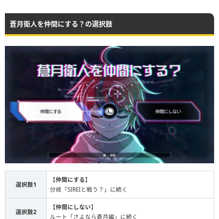
蒼月衛人を仲間にする？の選択肢
【
仲間にする
】
選択肢1
分岐「SIREIと戦う？」に続く
【
仲間にしない
】
選択肢2
ルート「さよなら蒼月編」に続く