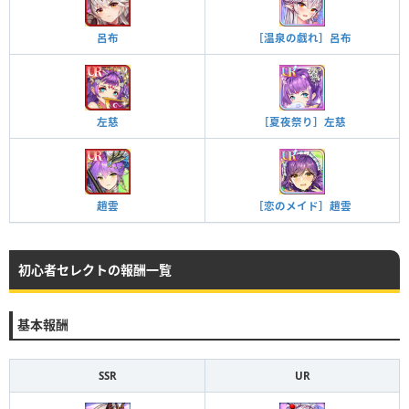
［温泉の戯れ］呂布
呂布
左慈
［夏夜祭り］左慈
［恋のメイド］趙雲
趙雲
初心者セレクトの報酬一覧
基本報酬
SSR
UR