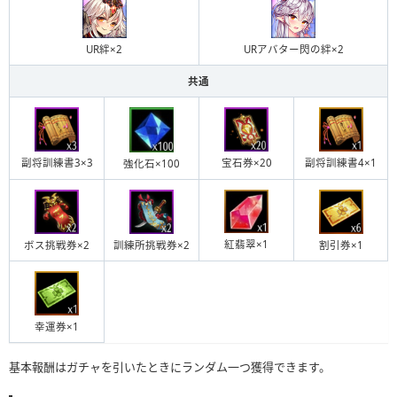
UR絆×2
URアバター閃の絆×2
共通
副将訓練書3×3
宝石券×20
副将訓練書4×1
強化石×100
紅翡翠×1
ボス挑戦券×2
訓練所挑戦券×2
割引券×1
幸運券×1
基本報酬はガチャを引いたときにランダム一つ獲得できます。