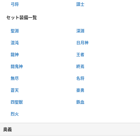
弓将
謀士
セット装備一覧
聖淵
深淵
混沌
日月神
龍神
王者
闘鬼神
終焉
無尽
名将
蒼天
豪勇
四聖獣
鉄血
烈火
奥義