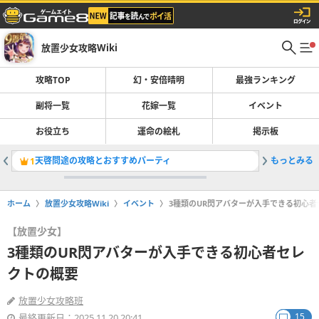
放置少女攻略Wiki
攻略TOP
幻・安倍晴明
最強ランキング
副将一覧
花嫁一覧
イベント
お役立ち
運命の絵札
掲示板
天啓問途の攻略とおすすめパーティ
もっとみる
最強キャ
1
2
ホーム
放置少女攻略Wiki
イベント
3種類のUR閃アバターが入手できる初心
【放置少女】
3種類のUR閃アバターが入手できる初心者セレ
クトの概要
放置少女攻略班
15
最終更新日：2025.11.20 20:41