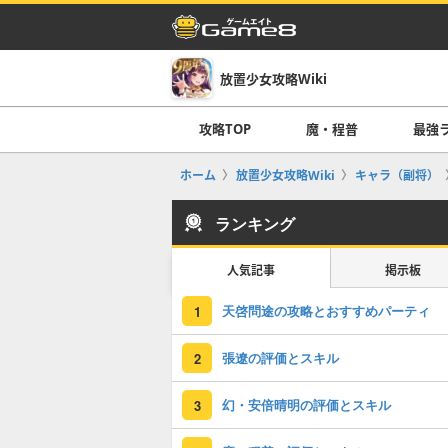
放置少女攻略Wiki
攻略TOP
魔・程普
最強
ホーム
放置少女攻略Wiki
キャラ（副将）
ランキング
人気記事
掲示板
天啓問途の攻略とおすすめパーティ
1
張遼の評価とスキル
2
幻・安倍晴明の評価とスキル
3