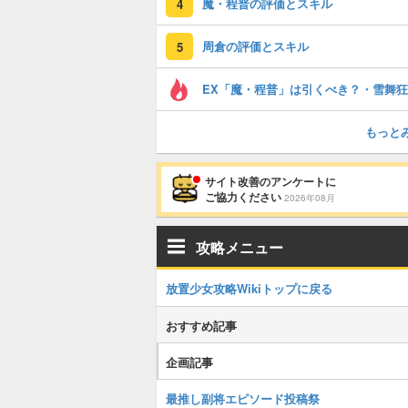
魔・程普の評価とスキル
4
周倉の評価とスキル
5
EX「魔・程普」は引くべき？・雪舞
もっと
サイト改善のアンケートに
ご協力ください
2026年08月
攻略メニュー
放置少女攻略Wikiトップに戻る
おすすめ記事
企画記事
最推し副将エピソード投稿祭