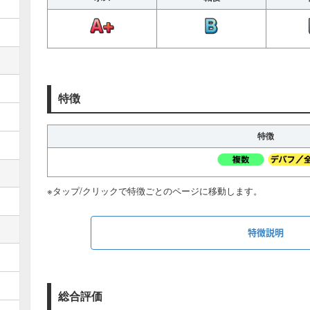
特徴
特徴
※タップ/クリックで特徴ごとのページに移動します。
特徴説明
カテゴリ
対象
略称
総合評価
攻撃種別
-
単体