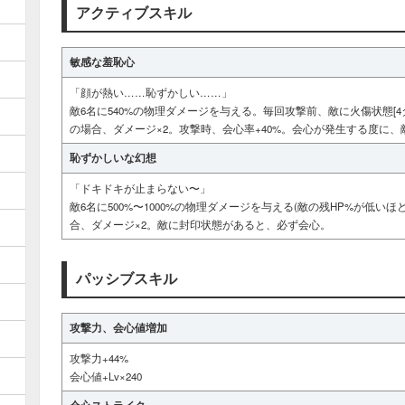
アクティブスキル
敏感な羞恥心
「顔が熱い……恥ずかしい……」
敵6名に540%の物理ダメージを与える。毎回攻撃前、敵に火傷状態[4タ
の場合、ダメージ×2。攻撃時、会心率+40%。会心が発生する度に、敵
恥ずかしいな幻想
「ドキドキが止まらない〜」
敵6名に500%〜1000%の物理ダメージを与える(敵の残HP%が低
合、ダメージ×2。敵に封印状態があると、必ず会心。
パッシブスキル
攻撃力、会心値増加
攻撃力+44%
会心値+Lv×240