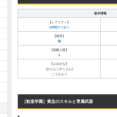
デバフ
敵複数へ
デバフ/複
基本情報
【レアリティ】
デバフ
敵全体へ
デバフ/全
UR閃アバター
【陣営】
デバフ解除
自分の
デ解/自
蜀
【覚醒上限】
デバフ解除
特定副将
デ解/特
6
【よみがな】
デバフ解除
味方全員
デ解/全
[かんらくがくえん]
こうちゅう
バフ解除
敵
有益解/敵
バフ解除
敵
聖解/敵
特殊
-
特バ
［歓楽学園］黄忠のスキルと専属武器