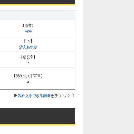
敵複数へデバフ（種類や数問わず）を付与
（条件がある場合あり）
敵全体へデバフ（種類や数問わず）を付与
【職業】
（敵6名を対象、発生条件がある場合あり）
弓将
自分の通常デバフ（種類や数問わず）を解
【CV】
除
汐入あすか
特定副将の通常デバフ（種類や数問わず）
【成長率】
を解除
2
味方全員の通常デバフ（種類や数問わず）
【現在の入手可否】
を解除
✕
敵の有益（種類や数問わず）を解除
▶
をチェック！
現在入手できる副将
敵の聖護（種類や数問わず）を解除
特殊バフ持ち