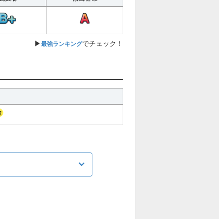
▶
でチェック！
最強ランキング
説明
単体攻撃持ち