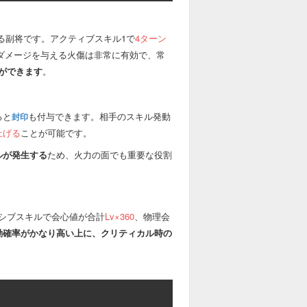
複数攻撃持ち
連続攻撃持ち（集中攻撃含むn回攻撃）
る副将です。アクティブスキル1で
4ターン
でダメージを与える火傷は非常に有効で、常
状態異常耐性無視
ができます
。
物理防御力を無視
法術防御力を無視
ると
も付与できます。相手のスキル発動
封印
自分の回復
上げる
ことが可能です。
特定副将の回復
ルが発生する
ため、火力の面でも重要な役割
味方全員の回復
自分へ通常バフ（種類や数問わず）を付与
シブスキルで会心値が合計
Lv×360
、物理会
特定副将（人数制限など）へ通常バフ（種
類や数問わず）を付与
動確率がかなり高い上に、クリティカル時の
味方全員へ通常バフ（種類や数問わず）を
付与
単体の敵へデバフ（種類や数問わず）を付
与