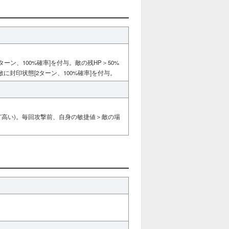
ーン、100%確率]を付与。敵の残HP＞50%
に封印状態[2ターン、100%確率]を付与。
いほど高い)。毎回攻撃前、自身の敏捷値＞敵の場