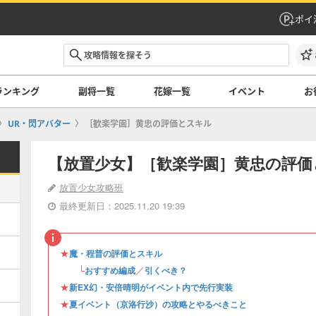
ポイ
ランキング
副将一覧
花嫁一覧
イベント
お
UR・閃アバター
［歓楽学園］黄忠の評価とスキル
【放置少女】［歓楽学園］黄忠の評価
放置少女攻略班
最終更新日：2025.11.20 19:39
★
魔・程普の評価とスキル
└
／
おすすめ編成
引くべき？
★
新EX幻・安倍晴明がイベント内で先行実装
★
夏イベント（京洛行沙）の攻略とやるべきこと