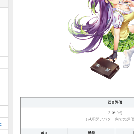
総合評価
7.5
/10点
（※UR閃アバター内での評
と
ボス
戦役