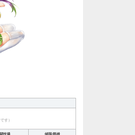
価です）
闘技場
傾国/群雄