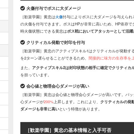
攻撃種別
-
複数
火傷付与でボスに大ダメージ
攻撃種別
-
連続
［歓楽学園］黄忠は
付与によりボスに大ダメージを与えられ
火傷
の火傷を付与できます。ボスはHPが非常に高いため、HP依存
スキル種別
-
異耐/無
時火傷状態にできる黄忠は
ボス戦においてアタッカーとして活躍
スキル種別
-
物防/無
クリティカル発動で封印を付与
スキル種別
-
法防/無
［歓楽学園］黄忠のアクティブスキル1はクリティカルが発動す
回復
自分
回復/自
を2ターン遅らせることができるため、
間接的に味方の生存率を
回復
特定副将
回復/特
また、
アクティブスキル2は封印状態の相手に確定でクリティカ
を担っています。
回復
味方全員
回復/全
バフ
自分へ
バフ/自
会心値と物理会心ダメージが高い
［歓楽学園］黄忠は会心値と物理会心ダメージが高いです。パッ
バフ
特定副将へ
バフ/特
心ダメージが
200%
上昇します。これにより、
クリティカルの発
ダメージも非常に高い
という特徴があります。
バフ
味方全員へ
バフ/全
［歓楽学園］黄忠の基本情報と入手可否
デバフ
単体の敵へ
デバフ/単