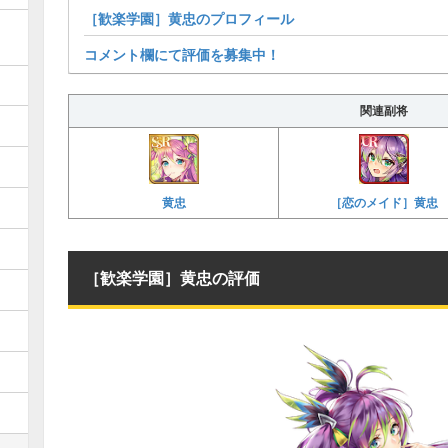
［歓楽学園］黄忠のプロフィール
コメント欄にて評価を募集中！
関連副将
黄忠
［恋のメイド］黄忠
［歓楽学園］黄忠の評価