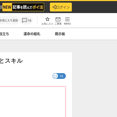
活
ログイン
16
お気に入り追加
ご意見
MENU
お気に入り
役立ち
運命の絵札
掲示板
とスキル
16