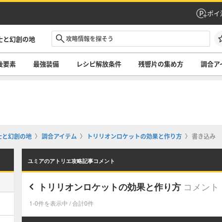
ポイ
士と幻創の地
後要素
最強装備
レシピ解放条件
残響片の集め方
調合ア
士と幻創の地
調合アイテム
トリリオンロケットの効果と作り方
書き込み
ユミアのアトリエ攻略記事コメント
コメント
トリリオンロケットの効果と作り方
1-0件を表示中 / 合計0件