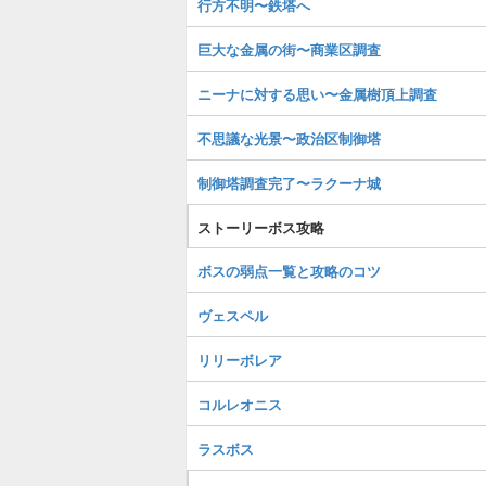
行方不明〜鉄塔へ
巨大な金属の街〜商業区調査
ニーナに対する思い〜金属樹頂上調査
不思議な光景〜政治区制御塔
制御塔調査完了〜ラクーナ城
ストーリーボス攻略
ボスの弱点一覧と攻略のコツ
ヴェスペル
リリーボレア
コルレオニス
ラスボス