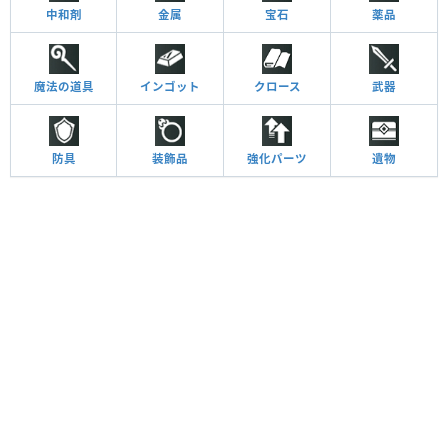
中和剤
金属
宝石
薬品
魔法の道具
インゴット
クロース
武器
防具
装飾品
強化パーツ
遺物