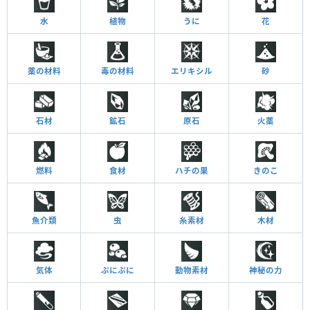
水
植物
うに
花
薬の材料
毒の材料
エリキシル
砂
石材
鉱石
原石
火薬
燃料
食材
ハチの巣
きのこ
魚介類
虫
糸素材
木材
気体
ぷにぷに
動物素材
神秘の力