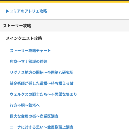
▶︎ユミアのアトリエ攻略
ストーリー攻略
メインクエスト攻略
ストーリー攻略チャート
序章〜マナ領域の対処
リグナス地方の開拓〜帝国第八研究所
錬金術師が残した遺構〜待ち構える敵
ウェルクスの戦士たち〜不思議な集まり
行方不明〜鉄塔へ
巨大な金属の街〜商業区調査
ニーナに対する思い〜金属樹頂上調査