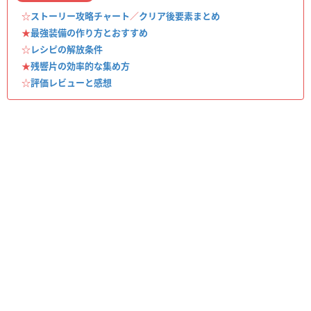
☆
ストーリー攻略チャート
／
クリア後要素まとめ
★
最強装備の作り方とおすすめ
☆
レシピの解放条件
★
残響片の効率的な集め方
☆
評価レビューと感想