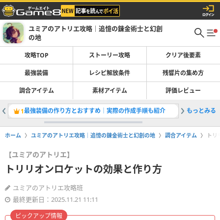
ユミアのアトリエ攻略｜追憶の錬金術士と幻創
の地
攻略TOP
ストーリー攻略
クリア後要素
最強装備
レシピ解放条件
残響片の集め方
調合アイテム
素材アイテム
評価レビュー
最強装備の作り方とおすすめ｜実際の作成手順も紹介
もっとみる
調合のコ
1
2
ホーム
ユミアのアトリエ攻略｜追憶の錬金術士と幻創の地
調合アイテム
トリ
【ユミアのアトリエ】
トリリオンロケットの効果と作り方
ユミアのアトリエ攻略班
最終更新日：2025.11.21 11:11
ピックアップ情報