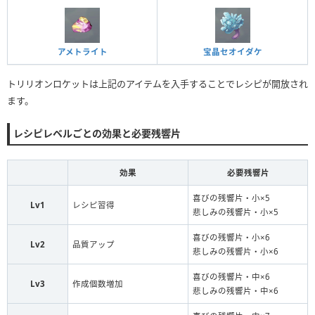
アメトライト
宝晶セオイダケ
トリリオンロケットは上記のアイテムを入手することでレシピが開放され
ます。
レシピレベルごとの効果と必要残響片
効果
必要残響片
喜びの残響片・小×5
Lv1
レシピ習得
悲しみの残響片・小×5
喜びの残響片・小×6
Lv2
品質アップ
悲しみの残響片・小×6
喜びの残響片・中×6
Lv3
作成個数増加
悲しみの残響片・中×6