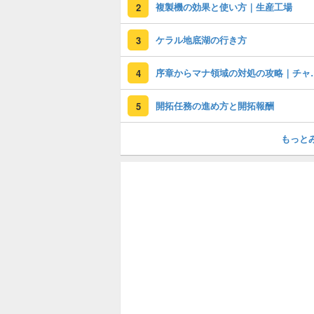
複製機の効果と使い方｜生産工場
2
ケラル地底湖の行き方
3
序章からマナ領
4
開拓任務の進め方と開拓報酬
5
もっと