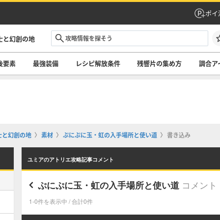
ポイ
士と幻創の地
後要素
最強装備
レシピ解放条件
残響片の集め方
調合ア
士と幻創の地
素材
ぷにぷに玉・虹の入手場所と使い道
書き込み
ユミアのアトリエ攻略記事コメント
コメント
ぷにぷに玉・虹の入手場所と使い道
1-0件を表示中 / 合計0件