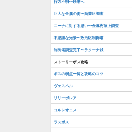
行方不明〜鉄塔へ
巨大な金属の街〜商業区調査
ニーナに対する思い〜金属樹頂上調査
不思議な光景〜政治区制御塔
制御塔調査完了〜ラクーナ城
ストーリーボス攻略
ボスの弱点一覧と攻略のコツ
ヴェスペル
リリーボレア
コルレオニス
ラスボス