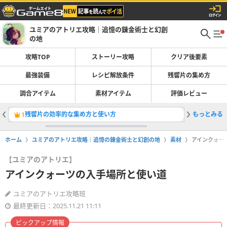
ユミアのアトリエ攻略｜追憶の錬金術士と幻創
の地
攻略TOP
ストーリー攻略
クリア後要素
最強装備
レシピ解放条件
残響片の集め方
調合アイテム
素材アイテム
評価レビュー
残響片の効率的な集め方と使い方
もっとみる
最強装備
1
2
ホーム
ユミアのアトリエ攻略｜追憶の錬金術士と幻創の地
素材
アインクォー
【ユミアのアトリエ】
アインクォーツの入手場所と使い道
ユミアのアトリエ攻略班
最終更新日：2025.11.21 11:11
ピックアップ情報