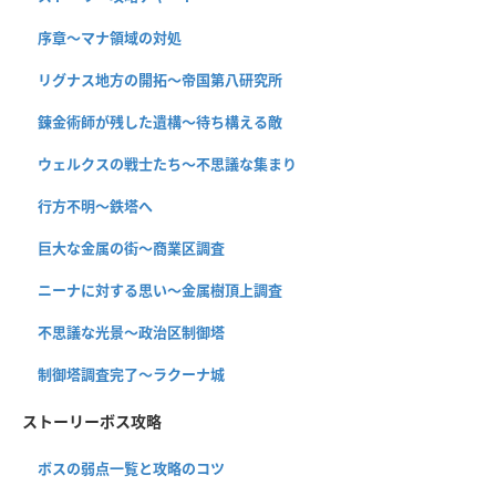
序章〜マナ領域の対処
リグナス地方の開拓〜帝国第八研究所
錬金術師が残した遺構〜待ち構える敵
ウェルクスの戦士たち〜不思議な集まり
行方不明〜鉄塔へ
巨大な金属の街〜商業区調査
ニーナに対する思い〜金属樹頂上調査
不思議な光景〜政治区制御塔
制御塔調査完了〜ラクーナ城
ストーリーボス攻略
ボスの弱点一覧と攻略のコツ