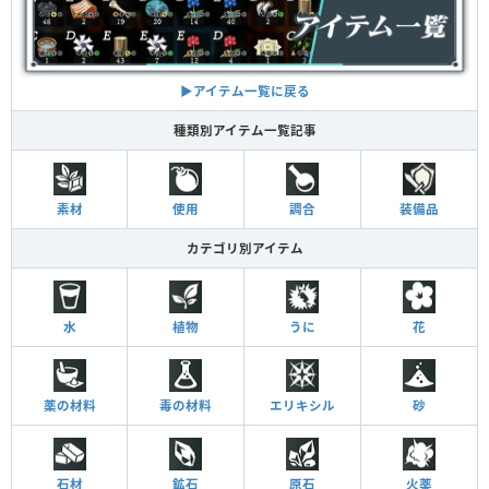
▶︎アイテム一覧に戻る
種類別アイテム一覧記事
素材
使用
調合
装備品
カテゴリ別アイテム
水
植物
うに
花
薬の材料
毒の材料
エリキシル
砂
石材
鉱石
原石
火薬