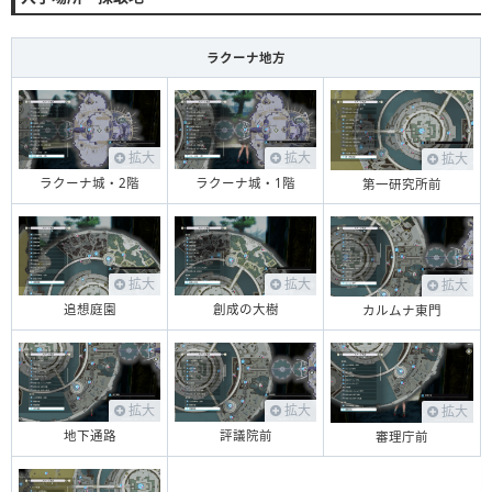
ラクーナ地方
拡大
拡大
拡大
ラクーナ城・2階
ラクーナ城・1階
第一研究所前
拡大
拡大
拡大
追想庭園
創成の大樹
カルムナ東門
拡大
拡大
拡大
地下通路
評議院前
審理庁前