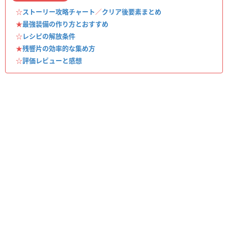
☆
ストーリー攻略チャート
／
クリア後要素まとめ
★
最強装備の作り方とおすすめ
☆
レシピの解放条件
★
残響片の効率的な集め方
☆
評価レビューと感想