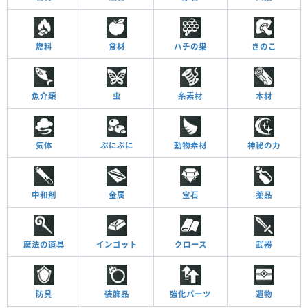
燃料
食材
ハチの巣
きのこ
魚介類
虫
糸素材
木材
気体
ぷにぷに
動物素材
神秘の力
中和剤
金属
宝石
薬品
魔法の道具
インゴット
クロース
武器
防具
装飾品
強化パーツ
遺物