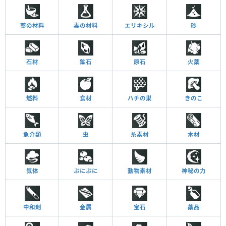
薬の材料
毒の材料
エリキシル
砂
石材
鉱石
原石
火薬
燃料
食材
ハチの巣
きのこ
魚介類
虫
糸素材
木材
気体
ぷにぷに
動物素材
神秘の力
中和剤
金属
宝石
薬品