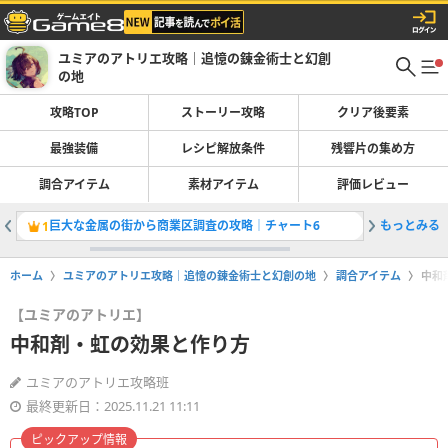
ユミアのアトリエ攻略｜追憶の錬金術士と幻創
の地
攻略TOP
ストーリー攻略
クリア後要素
最強装備
レシピ解放条件
残響片の集め方
調合アイテム
素材アイテム
評価レビュー
巨大な金属の街から商業区調査の攻略｜チャート6
もっとみる
最強装備
1
2
ホーム
ユミアのアトリエ攻略｜追憶の錬金術士と幻創の地
調合アイテム
中和
【ユミアのアトリエ】
中和剤・虹の効果と作り方
ユミアのアトリエ攻略班
最終更新日：2025.11.21 11:11
ピックアップ情報