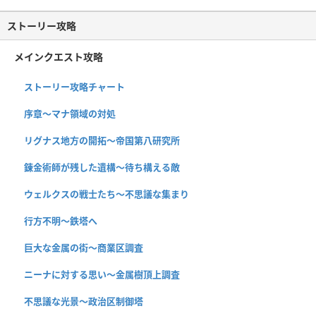
ストーリー攻略
メインクエスト攻略
ストーリー攻略チャート
序章〜マナ領域の対処
リグナス地方の開拓〜帝国第八研究所
錬金術師が残した遺構〜待ち構える敵
ウェルクスの戦士たち〜不思議な集まり
行方不明〜鉄塔へ
巨大な金属の街〜商業区調査
ニーナに対する思い〜金属樹頂上調査
不思議な光景〜政治区制御塔