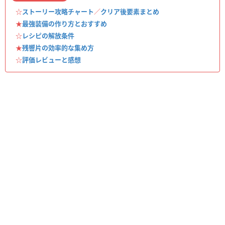
☆
ストーリー攻略チャート
／
クリア後要素まとめ
★
最強装備の作り方とおすすめ
☆
レシピの解放条件
★
残響片の効率的な集め方
☆
評価レビューと感想