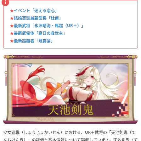
★
イベント「迷える恋心」
★
結婚実装最新武将「杜甫」
★
最新武将「氷沐晴海・馬超（UR＋）」
★
最新武霊体「夏日の救世主」
★
最新超越者「颯露紫」
少女廻戦（しょうじょかいせん）における、UR＋武将の「天池剣鬼（て
んちけんき）」の評価と基本情報について掲載しています。天池剣鬼（て