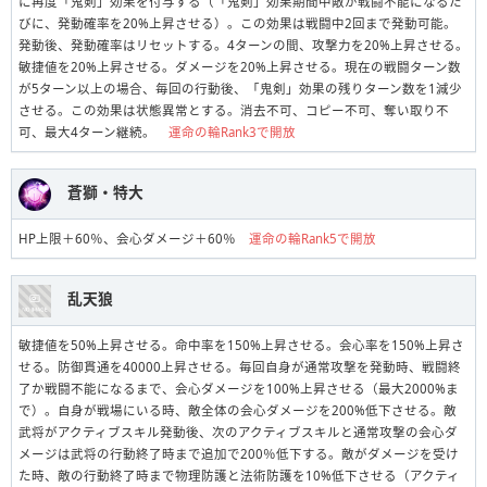
に再度「鬼剣」効果を付与する（「鬼剣」効果期間中敵が戦闘不能になるた
びに、発動確率を20%上昇させる）。この効果は戦闘中2回まで発動可能。
発動後、発動確率はリセットする。4ターンの間、攻撃力を20%上昇させる。
敏捷値を20%上昇させる。ダメージを20%上昇させる。現在の戦闘ターン数
が5ターン以上の場合、毎回の行動後、「鬼剣」効果の残りターン数を1減少
させる。この効果は状態異常とする。消去不可、コピー不可、奪い取り不
可、最大4ターン継続。
運命の輪Rank3で開放
蒼獅・特大
HP上限＋60％、会心ダメージ＋60％
運命の輪Rank5で開放
乱天狼
敏捷値を50%上昇させる。命中率を150%上昇させる。会心率を150%上昇さ
せる。防御貫通を40000上昇させる。毎回自身が通常攻撃を発動時、戦闘終
了か戦闘不能になるまで、会心ダメージを100%上昇させる（最大2000%ま
で）。自身が戦場にいる時、敵全体の会心ダメージを200%低下させる。敵
武将がアクティブスキル発動後、次のアクティブスキルと通常攻撃の会心ダ
メージは武将の行動終了時まで追加で200％低下する。敵がダメージを受け
た時、敵の行動終了時まで物理防護と法術防護を10%低下させる（アクティ