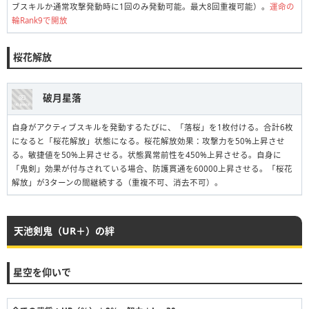
ブスキルか通常攻撃発動時に1回のみ発動可能。最大8回重複可能）。
運命の
輪Rank9で開放
桜花解放
破月星落
自身がアクティブスキルを発動するたびに、「落桜」を1枚付ける。合計6枚
になると「桜花解放」状態になる。桜花解放効果：攻撃力を50%上昇させ
る。敏捷値を50%上昇させる。状態異常前性を450%上昇させる。自身に
「鬼剣」効果が付与されている場合、防護貫通を60000上昇させる。「桜花
解放」が3ターンの間継続する（重複不可、消去不可）。
天池剣鬼（UR＋）の絆
星空を仰いで