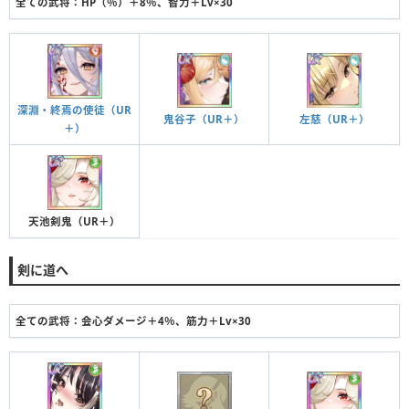
全ての武将：HP（％）＋8％、智力＋Lv×30
深淵・終焉の使徒（UR
鬼谷子（UR＋）
左慈（UR＋）
＋）
天池剣鬼（UR＋）
剣に道へ
全ての武将：会心ダメージ＋4％、筋力＋Lv×30