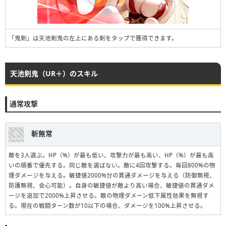
「鬼剣」は天池剣鬼の左上にある剣をタップで獲得できます。
天池剣鬼（UR＋）のスキル
通常攻撃
斬無常
敵を3人選ぶ。HP（%）が最も低い、攻撃力が最も高い、HP（%）が最も高
いの順番で優先する。同じ敵を選ばない。敵に4回攻撃する。毎回800%の物
理ダメージを与える。敏捷値2000%分の貫通ダメージを与える（防御無視、
防護無視、会心可能）。自身の敏捷値が敵より高い場合、敏捷値の貫通ダメ
ージを追加で2000%上昇させる。敵の物理ダメーン低下属性効果を無視す
る。現在の戦闘ターン数が10以下の場合、ダメージを100%上昇させる。