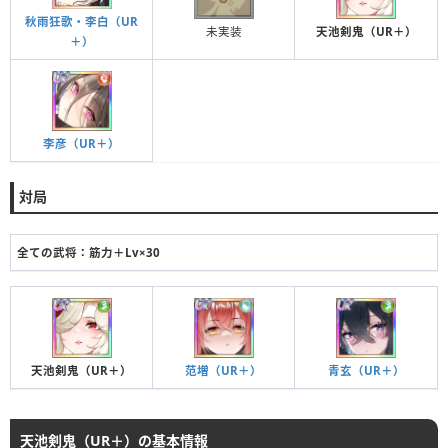
秋雨狂歌・李白（UR
未実装
天池剣鬼（UR＋）
＋）
李彦（UR＋）
対局
全ての武将：筋力＋Lv×30
天池剣鬼（UR＋）
范増（UR＋）
青玄（UR＋）
天池剣鬼（UR＋）の基本情報