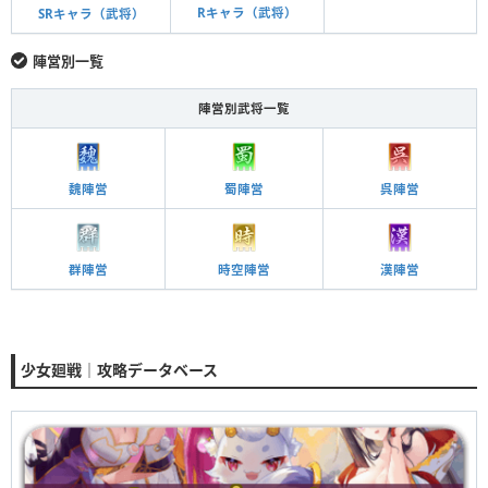
Rキャラ（武将）
SRキャラ（武将）
陣営別一覧
陣営別武将一覧
魏陣営
蜀陣営
呉陣営
群陣営
時空陣営
漢陣営
少女廻戦｜攻略データベース