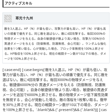
アクティブスキル
寒光十九州
敵を3人選ぶ。HP（%）が最も低い、攻撃力が最も高い、HP（%）が最も高
いの順番で優先する。同じ敵を選ばない。敵に4回攻撃する。毎回3000%の
物理ダメージを与える。自身の敏捷値が敵より高い場合、攻撃力100%分の
貫通ダメージを与える（防御無視、防護無視、会心可能）。ランダムな強化
効果を1つ奪い取る。心が発動した場合、ブロック率無視を100%上昇させ
る。HP吸収を100%上昇させる。現在の戦闘ターン数が10以下の場合、ダメ
ージを100%上昇させる。
[:case:end] [:case:begin(('敵を3人選ぶ。HP（%）が最も低い、攻
撃力が最も高い、HP（%）が最も高いの順番で優先する。同じ敵を
選ばない。敵に4回攻撃する。毎回3000%の物理ダメージを与え
る。敏捷値6000%分の 貫通ダメージを与える（防御無視、防護無
視、会心可能）。自身の敏捷値が敵より高い場合、敏捷値の貫通ダ
メージを追加で6000%上昇させる。敵の物理ダメージ低下属性効果
を無視する 。会心が発動した場合。敵の落桜を1枚奪い取る。徹甲
を30％上昇させる。現在の戦闘ターン数が10以下の場合、ダメージ
を100%上昇させる。'.blank?)&& (''.present?)&& (''.blank?))] [:cas