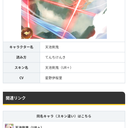
キャラクター名
天池剣鬼
読み方
てんちけんき
スキン名
天池剣鬼（UR＋）
CV
星野伊桜里
関連リンク
同名キャラ（スキン違い）はこちら
天池剣鬼（UR＋）