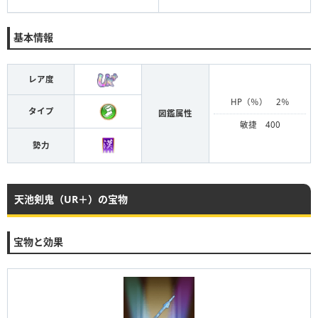
基本情報
レア度
HP（％） 2％
タイプ
図鑑属性
敏捷 400
勢力
天池剣鬼（UR＋）の宝物
宝物と効果