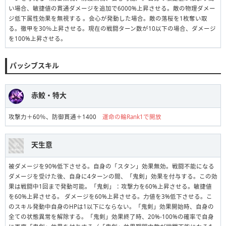
い場合、敏捷値の貫通ダメージを追加で6000%上昇させる。敵の物理ダメー
ジ低下属性効果を無視する 。会心が発動した場合。敵の落桜を1枚奪い取
る。徹甲を30％上昇させる。現在の戦闘ターン数が10以下の場合、ダメージ
を100%上昇させる。
パッシブスキル
赤鮫・特大
攻撃力＋60％、防御貫通＋1400
運命の輪Rank1で開放
天生意
被ダメージを90%低下させる。自身の「スタン」効果無効。戦闘不能になる
ダメージを受けた後、自身に4ターンの間、「鬼剣」効果を付与する。この効
果は戦闘中1回まで発動可能。「鬼剣」：攻撃力を60%上昇させる。敏捷値
を60%上昇させる。 ダメージを60%上昇させる。力値を3%低下させる。こ
のスキル発動中自身のHPは1以下にならない。「鬼剣」効果開始時、自身の
全ての状態異常を解除する。「鬼剣」効果終了時、20%-100%の確率で自身