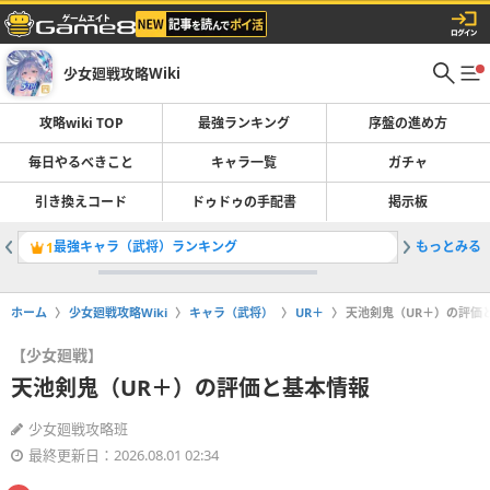
少女廻戦攻略Wiki
攻略wiki TOP
最強ランキング
序盤の進め方
毎日やるべきこと
キャラ一覧
ガチャ
引き換えコード
ドゥドゥの手配書
掲示板
最強キャラ（武将）ランキング
もっとみる
浮生故醉
1
2
ホーム
少女廻戦攻略Wiki
キャラ（武将）
UR＋
天池剣鬼（UR＋）の評価
【少女廻戦】
天池剣鬼（UR＋）の評価と基本情報
少女廻戦攻略班
最終更新日：2026.08.01 02:34