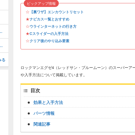
ピックアップ情報
☆
【裏ワザ】エンカウントリセット
★
ナビカス一覧とおすすめ
☆
ウラインターネットの行き方
ントーナメント優勝までの攻略チャート
★
Cスライダーの入手方法
☆
クリア後のやり込み要素
の入手場所・50ポイントおすすめ入手ルート
みる
ロックマンエグゼ4（レッドサン・ブルームーン）のスーパーア
や入手方法について掲載しています。
目次
効果と入手方法
パーツ情報
関連記事