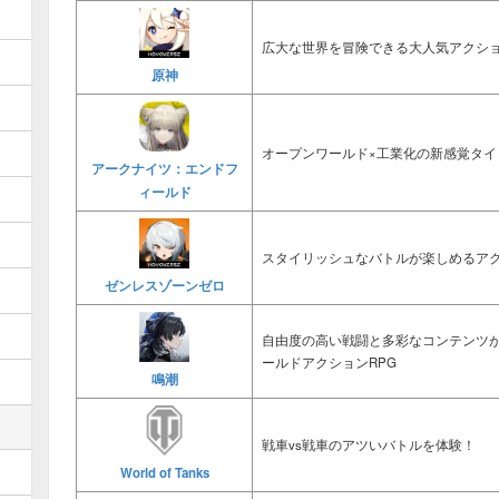
広大な世界を冒険できる大人気アクショ
原神
オープンワールド×工業化の新感覚タイ
アークナイツ：エンドフ
ィールド
スタイリッシュなバトルが楽しめるアク
ゼンレスゾーンゼロ
自由度の高い戦闘と多彩なコンテンツ
ールドアクションRPG
鳴潮
戦車vs戦車のアツいバトルを体験！
World of Tanks