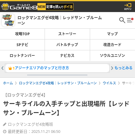
ロックマンエグゼ4攻略｜レッドサン・ブルーム
ーン
攻略TOP
ストーリー
マップ
SPナビ
バトルチップ
改造カード
ロットナンバー
ナビカス
ソウルユニゾン
アジーナエリアのマップと行き方
もっとみる
ウインド
1
2
ホーム
ロックマンエグゼ4攻略｜レッドサン・ブルームーン
ウイルス
サーキ
【ロックマンエグゼ4】
サーキライルの入手チップと出現場所【レッド
サン・ブルームーン】
ロックマンエグゼ4攻略班
最終更新日：2025.11.21 06:50