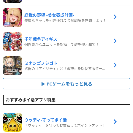
総裁の野望 -美女養成計画-
美麗なキャラを引き連れて金融戦争を制覇しよう！
千年戦争アイギス
個性豊かなユニットを指揮して敵を迎え撃て！
ミナシゴノシゴト
武器の『アビリティ』と『戦神』を駆使するターン制コマンドバトルRPG！
PCゲームをもっと見る
おすすめポイ活アプリ特集
ウッディ‐守ってポイ活
「ウッディ」を守ってお世話してポイントゲット！