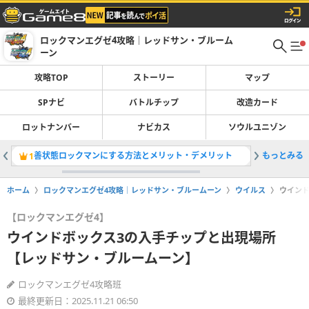
ロックマンエグゼ4攻略｜レッドサン・ブルーム
ーン
攻略TOP
ストーリー
マップ
SPナビ
バトルチップ
改造カード
ロットナンバー
ナビカス
ソウルユニゾン
善状態ロックマンにする方法とメリット・デメリット
もっとみる
クリア後
1
2
ホーム
ロックマンエグゼ4攻略｜レッドサン・ブルームーン
ウイルス
ウイン
【ロックマンエグゼ4】
ウインドボックス3の入手チップと出現場所
【レッドサン・ブルームーン】
ロックマンエグゼ4攻略班
最終更新日：2025.11.21 06:50