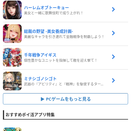
ハーレムオブトーキョー
美女と一緒に歌舞伎町で成り上がれ！
総裁の野望 -美女養成計画-
美麗なキャラを引き連れて金融戦争を制覇しよう！
千年戦争アイギス
個性豊かなユニットを指揮して敵を迎え撃て！
ミナシゴノシゴト
武器の『アビリティ』と『戦神』を駆使するターン制コマンドバトルRPG！
PCゲームをもっと見る
おすすめポイ活アプリ特集