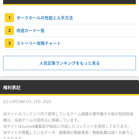
1
ダークホールの性能と入手方法
2
改造カード一覧
3
ストーリー攻略チャート
人気記事ランキングをもっと見る
権利表記
(C) CAPCOM CO., LTD. 2023
当サイトのコンテンツ内で使用しているゲーム画像の著作権その他の知的財産
権は、当該ゲームの提供元に帰属しています。
当サイトはGame8編集部が独自に作成したコンテンツを提供しております。
当サイトが掲載しているデータ、画像等の無断使用・無断転載は固くお断りし
ております。