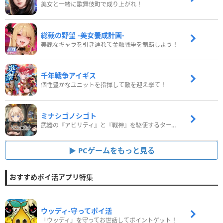
美女と一緒に歌舞伎町で成り上がれ！
総裁の野望 -美女養成計画-
美麗なキャラを引き連れて金融戦争を制覇しよう！
千年戦争アイギス
個性豊かなユニットを指揮して敵を迎え撃て！
ミナシゴノシゴト
武器の『アビリティ』と『戦神』を駆使するターン制コマンドバトルRPG！
PCゲームをもっと見る
おすすめポイ活アプリ特集
ウッディ‐守ってポイ活
「ウッディ」を守ってお世話してポイントゲット！