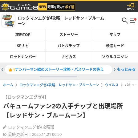
ロックマンエグゼ4攻略｜レッドサン・ブルーム
ーン
攻略TOP
ストーリー
マップ
SPナビ
バトルチップ
改造カード
ロットナンバー
ナビカス
ソウルユニゾン
ナンバーマン編のストーリー攻略・パスワードの答え
もっとみる
アクアマ
1
2
ホーム
ロックマンエグゼ4攻略｜レッドサン・ブルームーン
ウイルス
バキュ
【ロックマンエグゼ4】
バキュームファン2の入手チップと出現場所
【レッドサン・ブルームーン】
ロックマンエグゼ4攻略班
最終更新日：2025.11.21 06:50