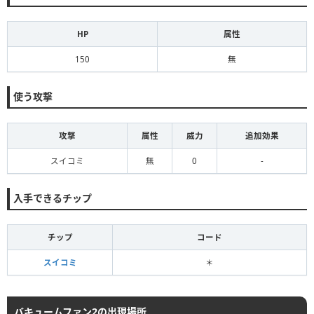
HP
属性
150
無
使う攻撃
攻撃
属性
威力
追加効果
スイコミ
無
0
-
入手できるチップ
チップ
コード
スイコミ
＊
バキュームファン2の出現場所