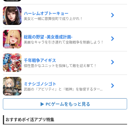
ハーレムオブトーキョー
美女と一緒に歌舞伎町で成り上がれ！
総裁の野望 -美女養成計画-
美麗なキャラを引き連れて金融戦争を制覇しよう！
千年戦争アイギス
個性豊かなユニットを指揮して敵を迎え撃て！
ミナシゴノシゴト
武器の『アビリティ』と『戦神』を駆使するターン制コマンドバトルRPG！
PCゲームをもっと見る
おすすめポイ活アプリ特集