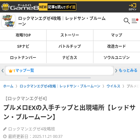
ロックマンエグゼ4攻略｜レッドサン・ブルーム
ーン
攻略TOP
ストーリー
マップ
SPナビ
バトルチップ
改造カード
ロットナンバー
ナビカス
ソウルユニゾン
マップ一覧
もっとみる
ストーリ
1
2
ホーム
ロックマンエグゼ4攻略｜レッドサン・ブルームーン
ウイルス
プルメロ
【ロックマンエグゼ4】
プルメロEXの入手チップと出現場所【レッドサ
ン・ブルームーン】
ロックマンエグゼ4攻略班
最終更新日：2025.11.21 00:37