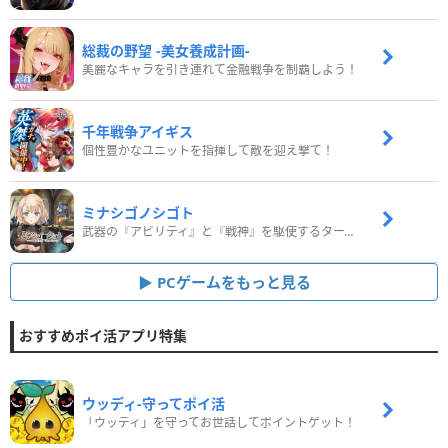
総裁の野望 -美女養成計画-
美麗なキャラを引き連れて金融戦争を制覇しよう！
千年戦争アイギス
個性豊かなユニットを指揮して敵を迎え撃て！
ミナシゴノシゴト
武器の『アビリティ』と『戦神』を駆使するターン制コマンドバトルRPG！
PCゲームをもっと見る
おすすめポイ活アプリ特集
ウッディ‐守ってポイ活
「ウッディ」を守ってお世話してポイントゲット！