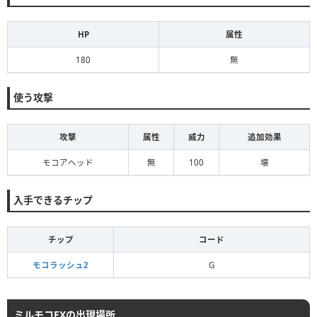
HP
属性
180
無
使う攻撃
攻撃
属性
威力
追加効果
モコアヘッド
無
100
壊
入手できるチップ
チップ
コード
モコラッシュ2
G
ミルモコEXの出現場所