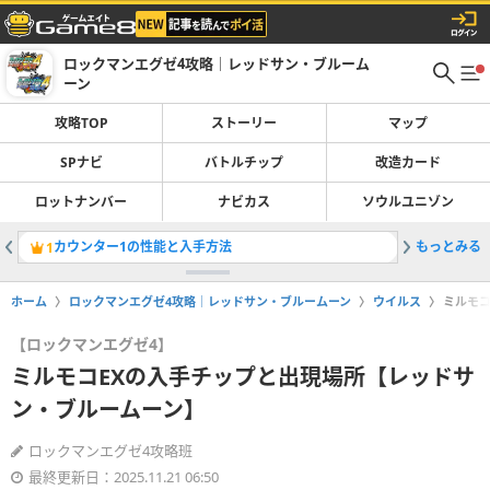
ロックマンエグゼ4攻略｜レッドサン・ブルーム
ーン
攻略TOP
ストーリー
マップ
SPナビ
バトルチップ
改造カード
ロットナンバー
ナビカス
ソウルユニゾン
カウンター1の性能と入手方法
もっとみる
1
ホーム
ロックマンエグゼ4攻略｜レッドサン・ブルームーン
ウイルス
ミルモコ
【ロックマンエグゼ4】
ミルモコEXの入手チップと出現場所【レッドサ
ン・ブルームーン】
ロックマンエグゼ4攻略班
最終更新日：2025.11.21 06:50