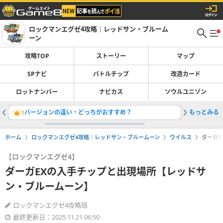
ロックマンエグゼ4攻略｜レッドサン・ブルーム
ーン
攻略TOP
ストーリー
マップ
SPナビ
バトルチップ
改造カード
ロットナンバー
ナビカス
ソウルユニゾン
バージョンの違い・どっちがおすすめ？
もっとみる
ストーリ
1
2
ホーム
ロックマンエグゼ4攻略｜レッドサン・ブルームーン
ウイルス
ダーガE
【ロックマンエグゼ4】
ダーガEXの入手チップと出現場所【レッドサ
ン・ブルームーン】
ロックマンエグゼ4攻略班
最終更新日：2025.11.21 06:50