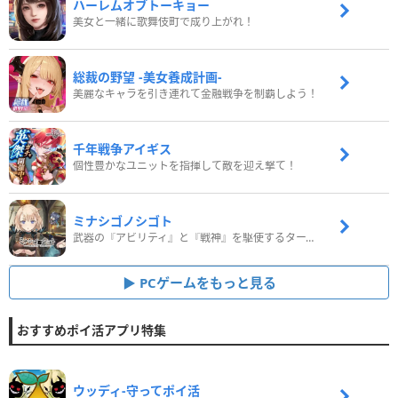
ハーレムオブトーキョー
美女と一緒に歌舞伎町で成り上がれ！
総裁の野望 -美女養成計画-
美麗なキャラを引き連れて金融戦争を制覇しよう！
千年戦争アイギス
個性豊かなユニットを指揮して敵を迎え撃て！
ミナシゴノシゴト
武器の『アビリティ』と『戦神』を駆使するターン制コマンドバトルRPG！
PCゲームをもっと見る
おすすめポイ活アプリ特集
ウッディ‐守ってポイ活