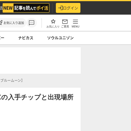
活
ログイン
お気に入り追加
ご意見
MENU
お気に入り
バー
ナビカス
ソウルユニゾン
・ブルームーン】
Xの入手チップと出現場所