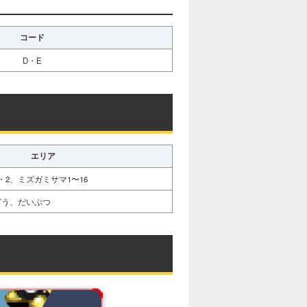
コード
D・E
エリア
2、ミズガミサマ1〜16
どう、だいぶつ