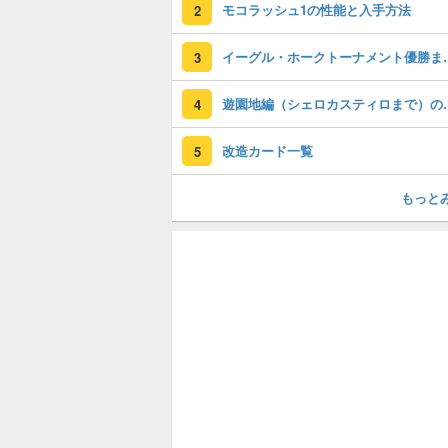
モコラッシュ1の性能と入手方法
2
イーグル・ホークト
3
遊園地編（シェロ
4
改造カード一覧
5
もっと