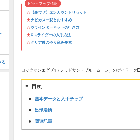
ピックアップ情報
☆
【裏ワザ】エンカウントリセット
ーナメント優勝までの攻略チャート
★
ナビカス一覧とおすすめ
☆
ウラインターネットの行き方
カスティロまで）の攻略チャート
★
Cスライダーの入手方法
☆
クリア後のやり込み要素
みる
ロックマンエグゼ4（レッドサン・ブルームーン）のゲイラーク
目次
基本データと入手チップ
出現場所
関連記事