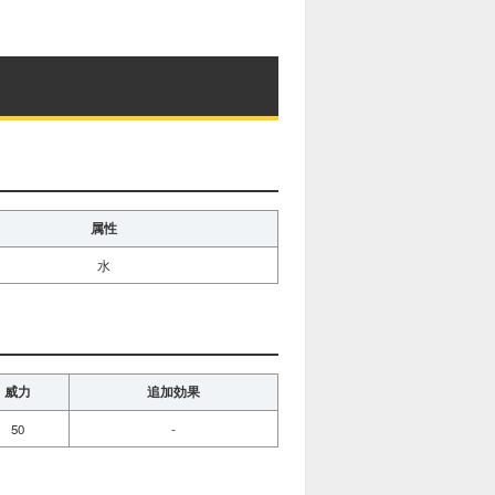
属性
水
威力
追加効果
50
-