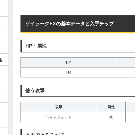
ゲイラークEXの基本データと入手チップ
HP・属性
略
HP
150
使う攻撃
攻撃
属性
ワイドショット
水
入手できるチップ