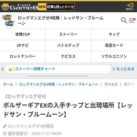
ロックマンエグゼ4攻略｜レッドサン・ブルーム
ーン
攻略TOP
ストーリー
マップ
SPナビ
バトルチップ
改造カード
ロットナンバー
ナビカス
ソウルユニゾン
ストーリー攻略チャート
もっとみる
エビデル
1
2
ホーム
ロックマンエグゼ4攻略｜レッドサン・ブルームーン
ウイルス
ボルザー
【ロックマンエグゼ4】
ボルザーギアEXの入手チップと出現場所【レッ
ドサン・ブルームーン】
ロックマンエグゼ4攻略班
最終更新日：2025.11.21 06:50