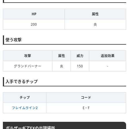
HP
属性
200
炎
使う攻撃
攻撃
属性
威力
追加効果
グランドバーナー
炎
150
-
入手できるチップ
チップ
コード
フレイムライン2
E・F
ボルザーギアEXの出現場所