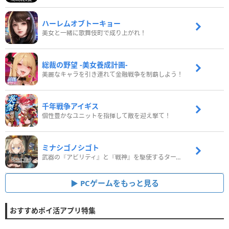
ハーレムオブトーキョー
美女と一緒に歌舞伎町で成り上がれ！
総裁の野望 -美女養成計画-
美麗なキャラを引き連れて金融戦争を制覇しよう！
千年戦争アイギス
個性豊かなユニットを指揮して敵を迎え撃て！
ミナシゴノシゴト
武器の『アビリティ』と『戦神』を駆使するターン制コマンドバトルRPG！
PCゲームをもっと見る
おすすめポイ活アプリ特集