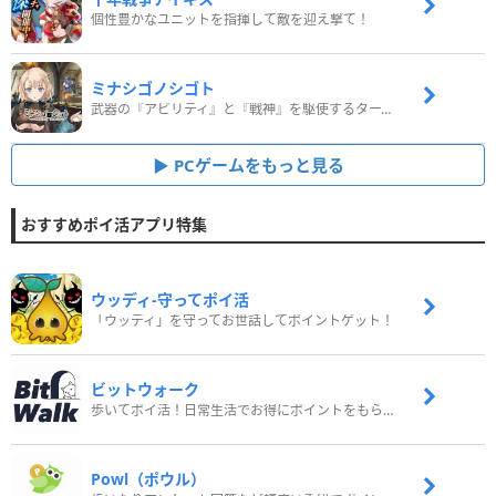
個性豊かなユニットを指揮して敵を迎え撃て！
ミナシゴノシゴト
武器の『アビリティ』と『戦神』を駆使するターン制コマンドバトルRPG！
PCゲームをもっと見る
おすすめポイ活アプリ特集
ウッディ‐守ってポイ活
「ウッディ」を守ってお世話してポイントゲット！
ビットウォーク
歩いてポイ活！日常生活でお得にポイントをもらおう
Powl（ポウル）