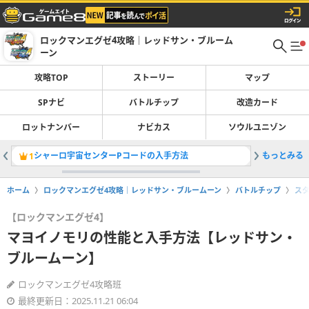
ロックマンエグゼ4攻略｜レッドサン・ブルーム
ーン
攻略TOP
ストーリー
マップ
SPナビ
バトルチップ
改造カード
ロットナンバー
ナビカス
ソウルユニゾン
シャーロ宇宙センターPコードの入手方法
もっとみる
スーパー
1
2
ホーム
ロックマンエグゼ4攻略｜レッドサン・ブルームーン
バトルチップ
ス
【ロックマンエグゼ4】
マヨイノモリの性能と入手方法【レッドサン・
ブルームーン】
ロックマンエグゼ4攻略班
最終更新日：2025.11.21 06:04