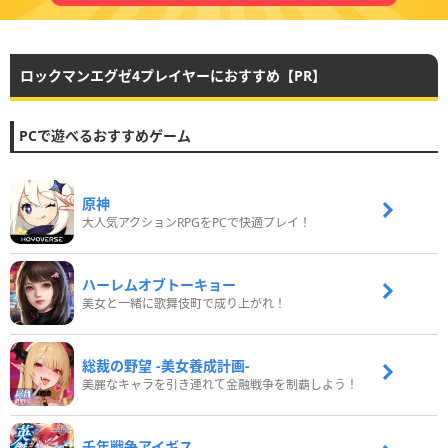
ロックマンエグゼ4プレイヤーにおすすめ【PR】
PCで遊べるおすすめゲーム
原神
大人気アクションRPGをPCで快適プレイ！
ハーレムオブトーキョー
美女と一緒に歌舞伎町で成り上がれ！
総裁の野望 -美女養成計画-
美麗なキャラを引き連れて金融戦争を制覇しよう！
千年戦争アイギス