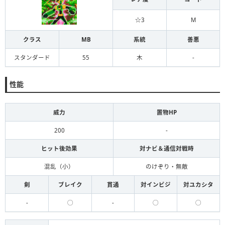
☆3
M
クラス
MB
系統
善悪
スタンダード
55
木
-
性能
威力
置物HP
200
-
ヒット後効果
対ナビ＆通信対戦時
混乱（小）
のけぞり・無敵
剣
ブレイク
貫通
対インビジ
対ユカシタ
-
◯
-
◯
◯