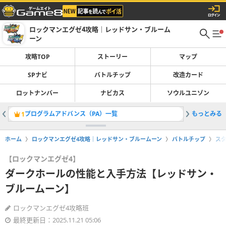
ロックマンエグゼ4攻略｜レッドサン・ブルーム
ーン
攻略TOP
ストーリー
マップ
SPナビ
バトルチップ
改造カード
ロットナンバー
ナビカス
ソウルユニゾン
プログラムアドバンス（PA）一覧
もっとみる
1
ホーム
ロックマンエグゼ4攻略｜レッドサン・ブルームーン
バトルチップ
ス
【ロックマンエグゼ4】
ダークホールの性能と入手方法【レッドサン・
ブルームーン】
ロックマンエグゼ4攻略班
最終更新日：2025.11.21 05:06