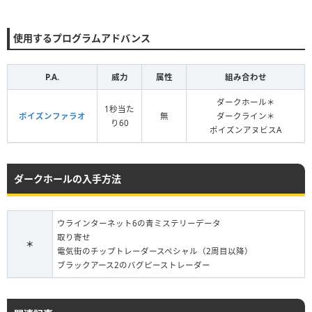
使用するプログラムアドバンス
P.A.
威力
属性
組み合わせ
ダークホール＊
1秒当た
ポイズンファラオ
無
ダークライン＊
り60
ポイズンアヌビスA
ダークホールの入手方法
ウラインターネット6の青ミステリーデータ
取り寄せ
＊
電気街のチップトレーダースペシャル（2周目以降）
ブラックアース2のバグピーストレーダー