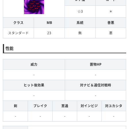
☆3
＊
クラス
MB
系統
善悪
スタンダード
23
無
悪
性能
威力
置物HP
-
-
ヒット後効果
対ナビ＆通信対戦時
-
-
剣
ブレイク
貫通
対インビジ
対ユカシタ
-
-
-
-
-