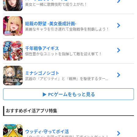
美女と一緒に歌舞伎町で成り上がれ！
総裁の野望 -美女養成計画-
美麗なキャラを引き連れて金融戦争を制覇しよう！
千年戦争アイギス
個性豊かなユニットを指揮して敵を迎え撃て！
ミナシゴノシゴト
武器の『アビリティ』と『戦神』を駆使するターン制コマンドバトルRPG！
PCゲームをもっと見る
おすすめポイ活アプリ特集
ウッディ‐守ってポイ活