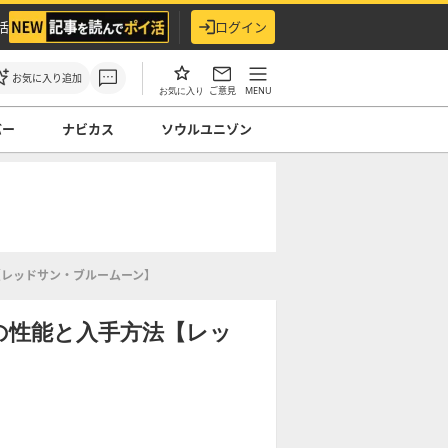
活
ログイン
お気に入り追加
ご意見
MENU
お気に入り
バー
ナビカス
ソウルユニゾン
【レッドサン・ブルームーン】
の性能と入手方法【レッ