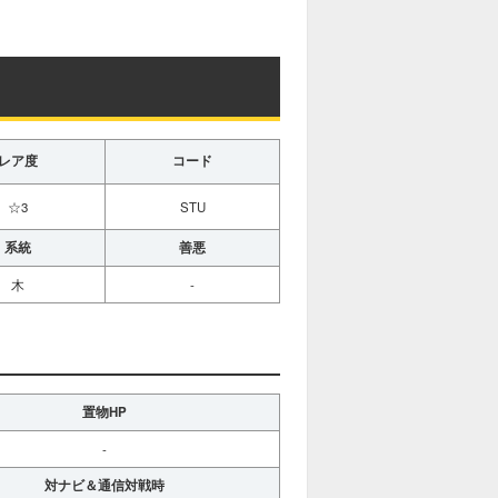
レア度
コード
☆3
STU
系統
善悪
木
-
置物HP
-
対ナビ＆通信対戦時