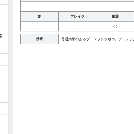
-
剣
ブレイク
貫通
-
-
◯
略
効果
貫通効果のあるブーメランを放つ。ブーメラ