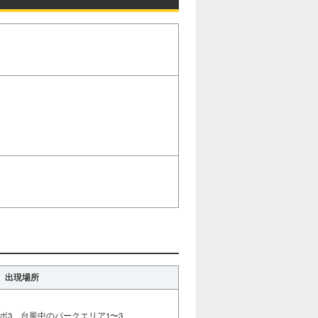
）
）
）
出現場所
ボ3、台風中のパークエリア1〜3