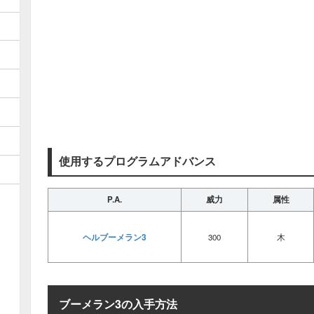
使用するプログラムアドバンス
P.A.
威力
属性
ヘルブーメラン3
300
木
ブーメラン3の入手方法