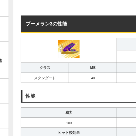
ブーメラン3の性能
略
クラス
MB
スタンダード
40
性能
威力
100
ヒット後効果