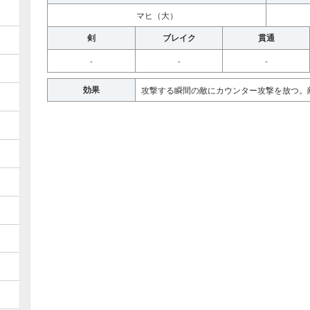
マヒ（大）
剣
ブレイク
貫通
-
-
-
効果
攻撃する瞬間の敵にカウンター攻撃を放つ。