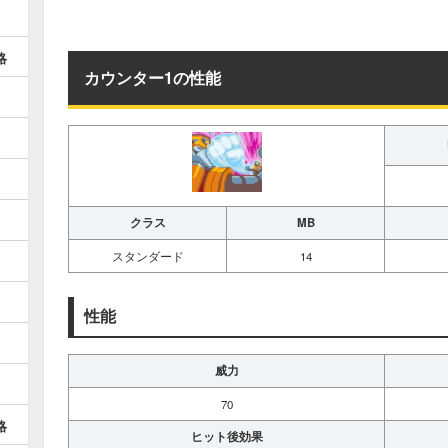
略
カウンター1の性能
クラス
MB
スタンダード
14
性能
威力
70
略
ヒット後効果