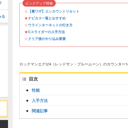
？
ピックアップ情報
☆
【裏ワザ】エンカウントリセット
みる
★
ナビカス一覧とおすすめ
☆
ウラインターネットの行き方
★
Cスライダーの入手方法
☆
クリア後のやり込み要素
ロックマンエグゼ4（レッドサン・ブルームーン）のカウンター
目次
性能
入手方法
関連記事