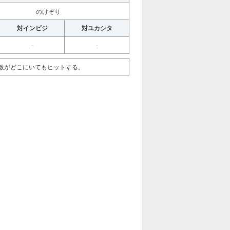
のけぞり
対インビジ
対ユカシタ
-
-
敵がどこにいてもヒットする。