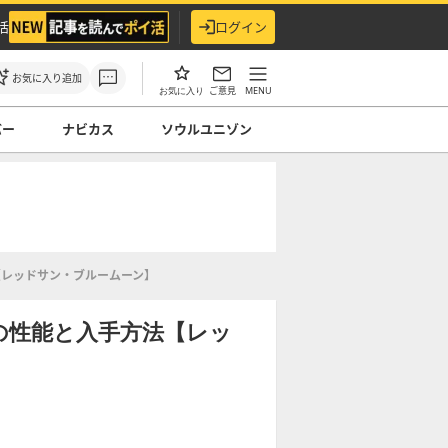
活
ログイン
お気に入り追加
ご意見
MENU
お気に入り
バー
ナビカス
ソウルユニゾン
【レッドサン・ブルームーン】
の性能と入手方法【レッ