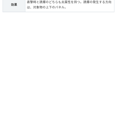
直撃時と誘爆のどちらも炎属性を持つ。誘爆の発生する方向
効果
は、対象物の上下のパネル。