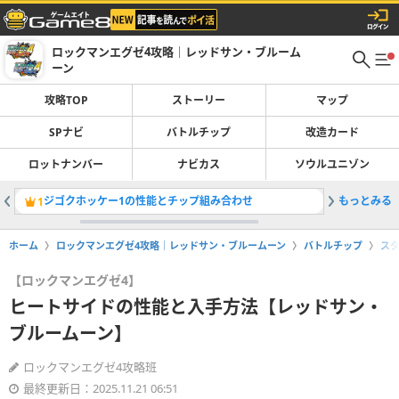
ロックマンエグゼ4攻略｜レッドサン・ブルーム
ーン
攻略TOP
ストーリー
マップ
SPナビ
バトルチップ
改造カード
ロットナンバー
ナビカス
ソウルユニゾン
ジゴクホッケー1の性能とチップ組み合わせ
もっとみる
エアホッ
1
2
ホーム
ロックマンエグゼ4攻略｜レッドサン・ブルームーン
バトルチップ
ス
【ロックマンエグゼ4】
ヒートサイドの性能と入手方法【レッドサン・
ブルームーン】
ロックマンエグゼ4攻略班
最終更新日：2025.11.21 06:51