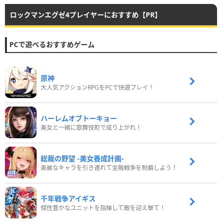
ロックマンエグゼ4プレイヤーにおすすめ【PR】
PCで遊べるおすすめゲーム
原神
大人気アクションRPGをPCで快適プレイ！
ハーレムオブトーキョー
美女と一緒に歌舞伎町で成り上がれ！
総裁の野望 -美女養成計画-
美麗なキャラを引き連れて金融戦争を制覇しよう！
千年戦争アイギス
個性豊かなユニットを指揮して敵を迎え撃て！