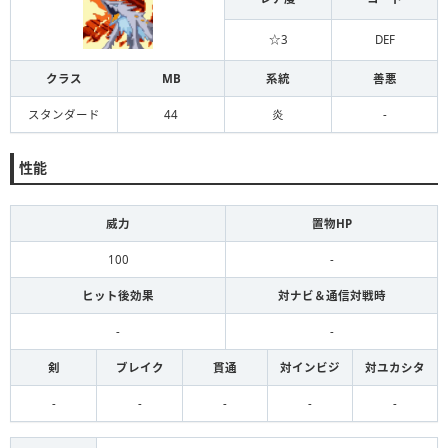
☆3
DEF
クラス
MB
系統
善悪
スタンダード
44
炎
-
性能
威力
置物HP
100
-
ヒット後効果
対ナビ＆通信対戦時
-
-
剣
ブレイク
貫通
対インビジ
対ユカシタ
-
-
-
-
-