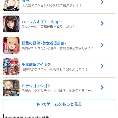
原神
大人気アクションRPGをPCで快適プレイ！
ハーレムオブトーキョー
美女と一緒に歌舞伎町で成り上がれ！
総裁の野望 -美女養成計画-
美麗なキャラを引き連れて金融戦争を制覇しよう！
千年戦争アイギス
個性豊かなユニットを指揮して敵を迎え撃て！
ミナシゴノシゴト
武器の『アビリティ』と『戦神』を駆使するターン制コマンドバトルRPG！
PCゲームをもっと見る