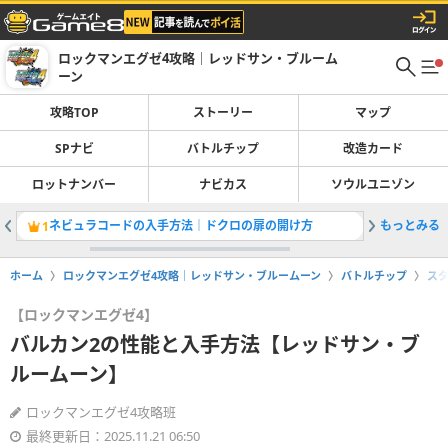
ロックマンエグゼ4攻略｜レッドサン・ブルーム
ーン
攻略TOP
ストーリー
マップ
SPナビ
バトルチップ
改造カード
ロットナンバー
ナビカス
ソウルユニゾン
ネビュラコードの入手方法｜ドクロの扉の開け方
もっとみる
周回時の
1
2
ホーム
ロックマンエグゼ4攻略｜レッドサン・ブルームーン
バトルチップ
ス
【ロックマンエグゼ4】
バルカン2の性能と入手方法【レッドサン・ブ
ルームーン】
ロックマンエグゼ4攻略班
最終更新日：2025.11.21 06:50