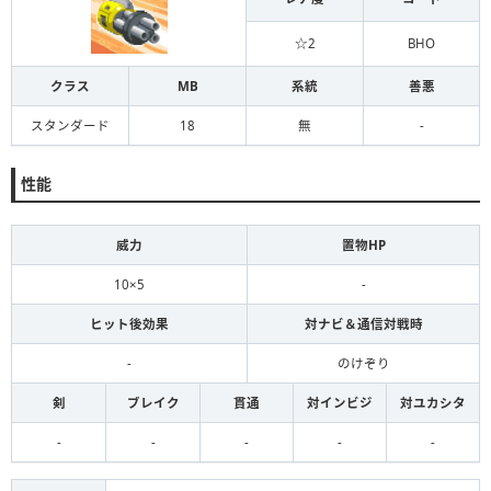
☆2
BHO
クラス
MB
系統
善悪
スタンダード
18
無
-
性能
威力
置物HP
10×5
-
ヒット後効果
対ナビ＆通信対戦時
-
のけぞり
剣
ブレイク
貫通
対インビジ
対ユカシタ
-
-
-
-
-